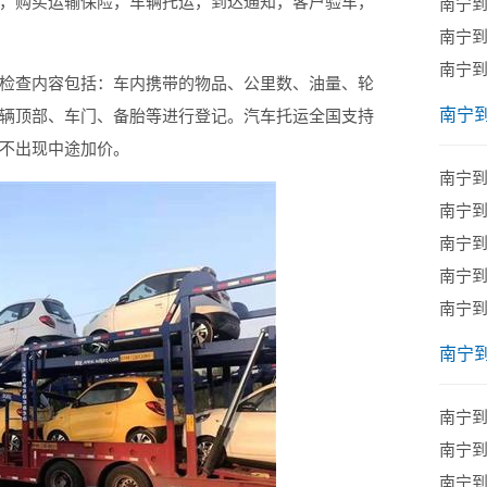
购买运输保险，车辆托运，到达通知，客户验车，
南宁
南宁
南宁
查内容包括：车内携带的物品、公里数、油量、轮
南宁
辆顶部、车门、备胎等进行登记。汽车托运全国支持
不出现中途加价。
南宁
南宁
南宁
南宁
南宁到
南宁
南宁
南宁
南宁