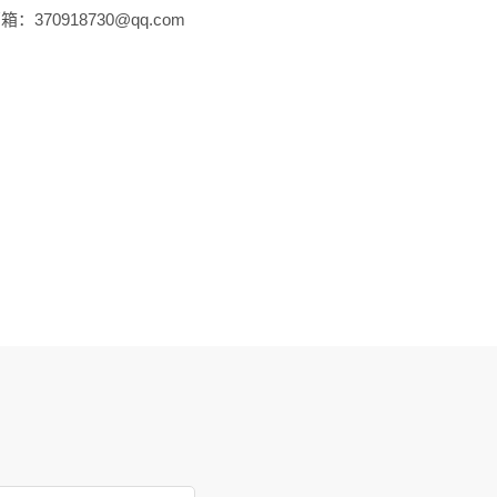
：370918730@qq.com