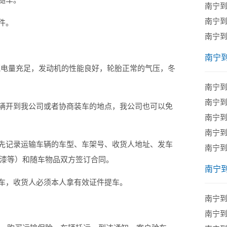
南宁
南宁
件。
南宁
南宁
电量充足，发动机的性能良好，轮胎正常的气压，冬
​南宁
南宁
辆开到我公司或者协商装车的地点，我公司也可以免
南宁
南宁
先记录运输车辆的车型、车架号、收货人地址、发车
南宁
漆等）和随车物品双方签订合同。
南宁
车，收货人必须本人拿有效证件提车。
​南宁
南宁