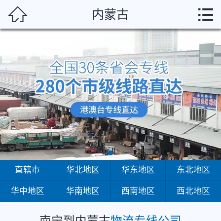
南宁



内蒙古
首页
直辖市
华北地区
华东地区
东北地区
华中地区
华南地区
直辖市
华北地区
华东地区
东北地区
华中地区
华南地区
西南地区
西北地区
西南地区
西北地区
南宁到内蒙古
物流专线公司