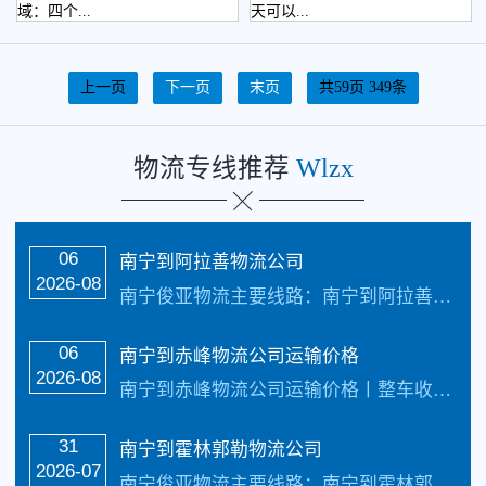
域：四个...
天可以...
上一页
下一页
末页
共59页 349条
物流专线推荐
Wlzx
06
南宁到阿拉善物流公司
2026-08
南宁俊亚物流主要线路：南宁到阿拉善物流公司全境直达专线，天天发车24小时服务热线电话：（133-5002-3601）2-3天可以安全把货物送货到以下地址：南宁市、包头市、乌海市、赤峰市、通辽市、鄂尔多斯市、呼伦贝尔市、巴彦淖尔市、乌兰察布市、兴安盟、锡林郭勒盟、阿拉善盟、霍林郭勒市、满洲里市、牙克石市、扎兰...…
06
南宁到赤峰物流公司运输价格
2026-08
南宁到赤峰物流公司运输价格丨整车收费报价南宁到赤峰物流专线公司的服务承接搬家及物流专线业务、货物仓储和暂存、中转、承接整车、零担业务、货物运输保险、商品打包，订做封闭、半封闭、纸箱包装、木箱包装、为个人和公司提供长途搬家业务、贵重物品、展会物资、易碎品软包装运输、办理如画报、彩画以及手工油画的包装运输业务 、普通、高级...…
31
南宁到霍林郭勒物流公司
2026-07
南宁俊亚物流主要线路：南宁到霍林郭勒物流公司全境直达专线，天天发车24小时服务热线电话：（133-5002-3601）2-3天可以安全把货物送货到以下地址：南宁市、包头市、乌海市、赤峰市、通辽市、鄂尔多斯市、呼伦贝尔市、巴彦淖尔市、乌兰察布市、兴安盟、锡林郭勒盟、阿拉善盟、霍林郭勒市、满洲里市、牙克石市、扎...…