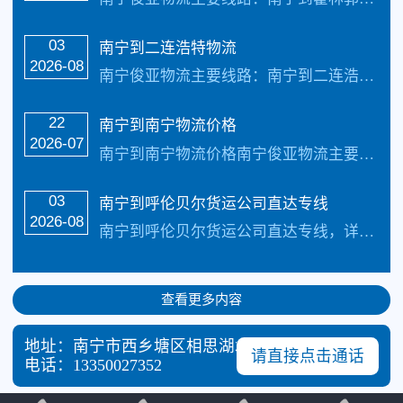
03
南宁到二连浩特物流
2026-08
南宁俊亚物流主要线路：南宁到二连浩特物流全境直达专线，【简单快捷，专线直达，天天发车 】天天发车24小时服务热线电话：（133-5002-3601）2-3天可以安全把货物送货到以下地址：南宁市、包头市、乌海市、赤峰市、通辽市、鄂尔多斯市、呼伦贝尔市、巴彦淖尔市、乌兰察布市、兴安盟、锡林郭勒盟、阿拉善盟、霍林...…
22
南宁到南宁物流价格
2026-07
南宁到南宁物流价格南宁俊亚物流主要线路：南宁到南宁物流公司全境直达专线，天天发车24小时服务热线电话：（133-5002-3601）2-3天可以安全把货物送货到以下地址：四个区（回民区、玉泉区、新城区、赛罕区）、4县（托克托县、清水河县、武川县、和林格尔县）、1旗（土默特左旗）致力于打造最优质的南宁到南宁物流公司专线服...…
03
​南宁到呼伦贝尔货运公司直达专线
2026-08
南宁到呼伦贝尔货运公司直达专线，详细来电咨询133-5002-3601南宁南宁俊亚货运专线公司快运线路2-4天可以快速安全到达，我司还免费提供一下咨询：南宁到呼伦贝尔货运多少钱一吨,几天到?南宁到呼伦贝尔货运运费查询,报价表,南宁俊亚货运每天发车,专线直达,整车快运.南宁到呼伦贝尔货运专线报价专线名称泡货价格（体积立方...…
查看更多内容
地址：南宁市西乡塘区相思湖北路87号
请直接点击通话
电话：
13350027352