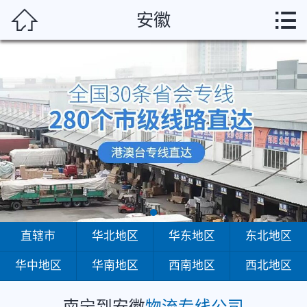
南宁



安徽
首页
直辖市
华北地区
华东地区
东北地区
华中地区
华南地区
直辖市
华北地区
华东地区
东北地区
华中地区
华南地区
西南地区
西北地区
西南地区
西北地区
南宁到安徽
物流专线公司