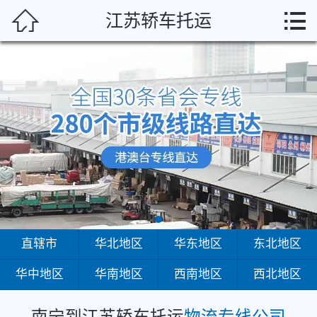
南宁



江苏轿车托运
首页
直辖市
华北地区
华东地区
东北地区
华中地区
华南地区
直辖市
华北地区
华东地区
东北地区
华中地区
华南地区
西南地区
西北地区
西南地区
西北地区
南宁到江苏轿车托运
物流专线公司