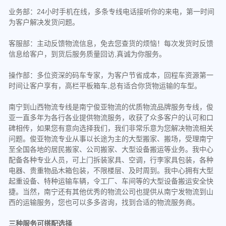
业务部：24小时手机在线，多条专线电话接听你的来电，第一时间
为客户解决发货问题。
客服部：主动反馈物流信息，免去您查货的烦恼！每次发货时反馈
信息给客户，到货后服务质量回访,真诚为你服务。
操作部：多位资深的码车专家，为客户节省成本，回程车资源第一
时间让客户享有，高栏平板箱车,总有适合你货物运输的车型。
南宁到山西物流专线是南宁俊亚物流的优质物流品牌服务专线，俊
亚一直多年为各行各业提供物流服务，收获了众多客户的认可和口
碑相传，如果您有意向选择我们，我们非常乐意为您解决物流相关
问题。俊亚物流专业从事以长途为主的大型搬家、搬场，受理南宁
至全国各地的居民搬家、公司搬家、大型设备搬运等业务。我中心
配备各种专业人员，可上门拆装家具、空调，行李家具包装，各种
电器、贵重物品木箱包装，不限楼层、及时周到。我中心拥有大型
起重设备、特种运输车辆，令工厂、车间等的大型设备搬运安全快
捷。当然，南宁还有其他优秀的物流公司也提供从南宁发物流到山
西的运输服务，您也可以多多咨询，找到合适的物流服务商。
三种服务可搭配选择