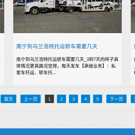
南宁到乌兰浩特托运轿车需要几天
车
南宁到乌兰浩特托运轿车需要几天_3到7天的样子具
体情况更具路况觉得，每天发车【承接业务】：私
家车托运、轿车托...
首页
上一页
1
2
3
4
5
下一页