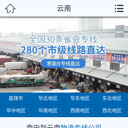
南宁



云南
首页
直辖市
华北地区
华东地区
东北地区
华中地区
华南地区
直辖市
华北地区
华东地区
东北地区
华中地区
华南地区
西南地区
西北地区
西南地区
西北地区
南宁到云南
物流专线公司