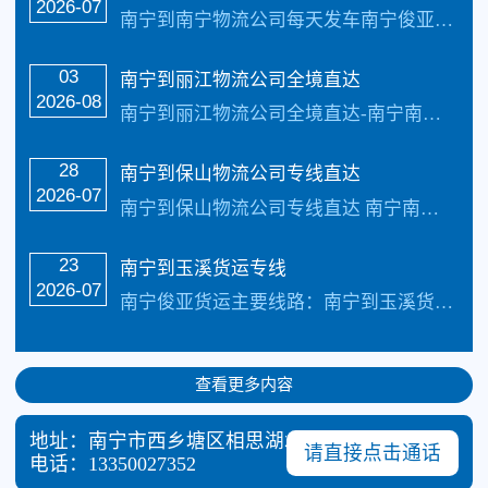
2026-07
南宁到南宁物流公司每天发车南宁俊亚物流主要线路：南宁到南宁物流专线全境直达，直达区域：南宁、玉溪、曲靖、昭通、保山、丽江、临沧、普洱；18个县级市：大理市、楚雄市、安宁市、宣威市、澄江市、水富市、腾冲市、芒市、瑞丽市、泸水市、香格里拉市、禄丰市、蒙自市、个旧市、开远市、弥勒市、文山市、景洪市天天发车24小时服务热线电话...…
03
南宁到丽江物流公司全境直达
2026-08
南宁到丽江物流公司全境直达-南宁南宁俊亚物流专线公司，南宁到丽江全境物流专线直达，快运线路2-4天可以快速安全到达，直达区域：丽江市、曲靖市、昭通市、玉溪市、楚雄州、红河州、文山州、普洱市、西双版纳、大理州、保山市、德宏州、丽江市、怒江州、迪庆州、临沧市南宁到丽江物流专线价格丨整车收费报价 承接：钢材、建材、挖机、装载...…
28
南宁到保山物流公司专线直达
2026-07
南宁到保山物流公司专线直达 南宁南宁俊亚物流专线公司，南宁到保山全境物流专线直达，快运线路2-4天可以快速安全到达，直达区域：保山市、曲靖市、昭通市、玉溪市、楚雄州、红河州、文山州、普洱市、西双版纳、大理州、保山市、德宏州、丽江市、怒江州、迪庆州、临沧市南宁到保山物流专线价格丨整车收费报价 承接：钢材、建材、挖机、装载...…
23
南宁到玉溪货运专线
2026-07
南宁俊亚货运主要线路：南宁到玉溪货运专线全境直达，直达区域：南宁、玉溪、曲靖、昭通、保山、丽江、临沧、普洱；18个县级市：大理市、楚雄市、安宁市、宣威市、澄江市、水富市、腾冲市、芒市、瑞丽市、泸水市、香格里拉市、禄丰市、蒙自市、个旧市、开远市、弥勒市、文山市、景洪市天天发车24小时服务热线电话：（133-5002-36...…
查看更多内容
地址：南宁市西乡塘区相思湖北路87号
请直接点击通话
电话：
13350027352