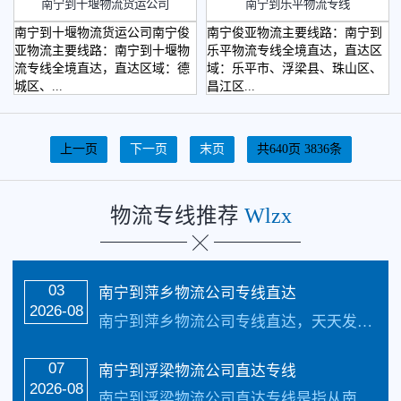
​南宁到十堰物流货运公司
南宁到乐平物流专线
南宁到十堰物流货运公司南宁俊
南宁俊亚物流主要线路：南宁到
亚物流主要线路：南宁到十堰物
乐平物流专线全境直达，直达区
流专线全境直达，直达区域：德
域：乐平市、浮梁县、珠山区、
城区、...
昌江区...
上一页
下一页
末页
共640页 3836条
物流专线推荐
Wlzx
03
南宁到萍乡物流公司专线直达
2026-08
南宁到萍乡物流公司专线直达，天天发车，1-2天可到达以下地点：萍乡市：安源区、湘东区、莲花县、上栗县、芦溪县致力于打造普及全国健全的零担物流及整车物流网路，实现…
07
​南宁到浮梁物流公司直达专线
2026-08
南宁到浮梁物流公司直达专线是指从南宁出发运输货物到浮梁去的物流专线，南宁俊亚物流公司天天发车24小时服务热线电话：（133-5002-3601）安全把货物送货到浮梁致力于打造最优质的南宁到浮梁物流公司专线服务。采取的方式是公路运输对于货物运输可以提供以下常见的两种货物运输服务：整车（专车）运输服务、零担（货物很少的情况...…