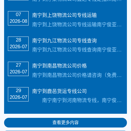
07
南宁到上饶物流公司专线运输
2026-08
南宁到上饶物流公司专线运输南宁俊亚物流主要线路：南宁到上饶物流全境直达专线，【简单快捷，专线直达，天天发车 】天天发车24小时服务热线电话：（133-5002-3601）2-3天可以安全把货物送货到以下地址：信州区、广信区、广丰区3个区，玉山县、铅山县、横峰县、弋阳县、万年县、余干县、鄱阳县、婺源县8个县，县级市德兴市...…
28
南宁到九江物流公司专线查询
2026-07
南宁到九江物流公司专线查询南宁俊亚物流主要线路：南宁到九江物流全境直达专线，【简单快捷，专线直达，天天发车 】天天发车24小时服务热线电话：（133-5002-3601）2-3天可以安全把货物送货到以下地址：九江市下辖7县（修水县、武宁县、永修县、德安县、都昌县、湖口县、彭泽县）、3区（浔阳区、濂溪区、柴桑区）；代管3...…
27
南宁到南昌物流公司价格
2026-07
南宁到南昌物流公司价格请咨询（免费咨询电话：133-5002-3601）首选南宁俊亚物流公司，每天发车，3-4天可到达。公司是著名AAA物流企业公司!承接:整车…
29
南宁到鹿邑货运专线公司
2026-07
南宁南宁到河南物流专线，南宁俊亚物流有限公司【简单快捷，专线直达，天天发车 】联系人：李经理，电话：133-5002-3601。 南宁接货区域：锦江区、青羊区、成华区、武侯区、金牛区、双流区、龙泉驿区、新都区、郫都区、温江区、青白江区。 南宁…
查看更多内容