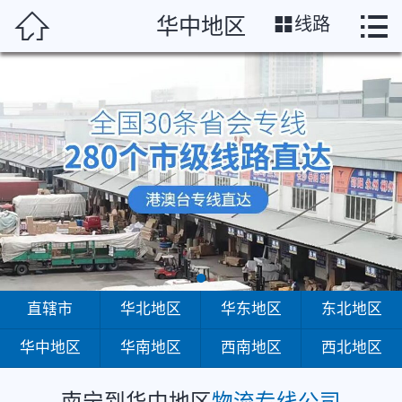
南宁




华中地区
线路
首页
直辖市
华北地区
华东地区
东北地区
华中地区
华南地区
直辖市
华北地区
华东地区
东北地区
华中地区
华南地区
西南地区
西北地区
西南地区
西北地区
南宁到华中地区
物流专线公司