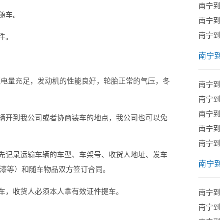
南宁
随车。
南宁
南宁
件。
南宁
电量充足，发动机的性能良好，轮胎正常的气压，冬
南宁
南宁
南宁
辆开到我公司或者协商装车的地点，我公司也可以免
南宁
南宁
先记录运输车辆的车型、车架号、收货人地址、发车
南宁
漆等）和随车物品双方签订合同。
车，收货人必须本人拿有效证件提车。
南宁
南宁