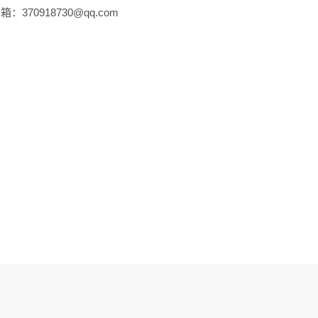
：370918730@qq.com