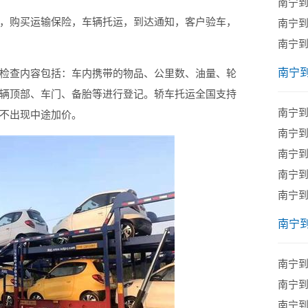
南宁
购买运输保险，车辆托运，到达通知，客户验车，
南宁
南宁
南宁
查内容包括：车内携带的物品、公里数、油量、轮
辆顶部、车门、备胎等进行登记。轿车托运全国支持
南宁
不出现中途加价。
南宁
南宁
南宁
南宁
南宁
南宁
南宁
南宁