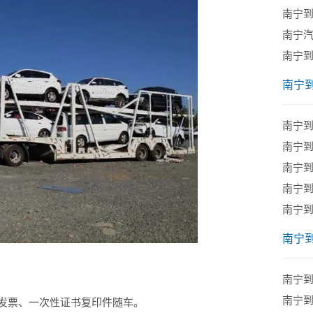
南宁
南宁
南宁
南宁
南宁
​南宁
南宁
​南宁
南宁
南宁
南宁
南宁
发票、一次性证书复印件随车。