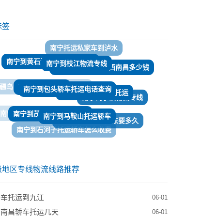
标签
南宁到枝江物流专线
南宁到黄石汽车托运价格咨询
南宁托运汽车到江西南昌多少钱
南宁到包头轿车托运电话查询
南宁到乡城物流
​南宁到葫芦岛轿车托运
疆乌鲁木齐汽车托运价格咨询
南宁到宁波物流专线
南宁到马鞍山托运轿车
​南宁到茂县轿车托运公司
南宁到日喀则托运私家车
南宁托运轿车到广东要多久
南宁到石河子托运轿车怎么收费
南宁到江苏南京托运轿车怎么收费
南宁到葫芦岛托运轿车
级地区专线物流线路推荐
轿车托运到九江
06-01
到南昌轿车托运几天
06-01