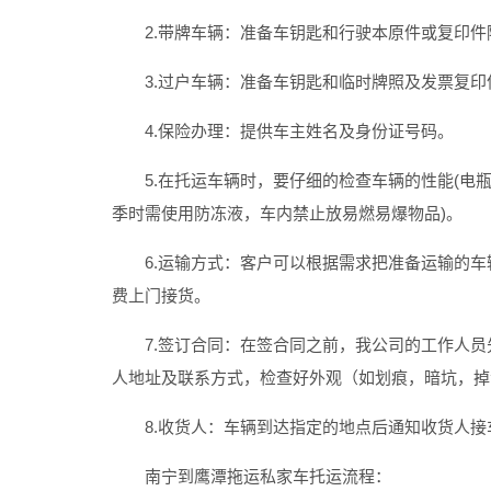
2.带牌车辆：准备车钥匙和行驶本原件或复印件
3.过户车辆：准备车钥匙和临时牌照及发票复印
4.保险办理：提供车主姓名及身份证号码。
5.在托运车辆时，要仔细的检查车辆的性能(电瓶
季时需使用防冻液，车内禁止放易燃易爆物品)。
6.运输方式：客户可以根据需求把准备运输的车
费上门接货。
7.签订合同：在签合同之前，我公司的工作人员
人地址及联系方式，检查好外观（如划痕，暗坑，掉
8.收货人：车辆到达指定的地点后通知收货人接
南宁到鹰潭拖运私家车
托运流程：