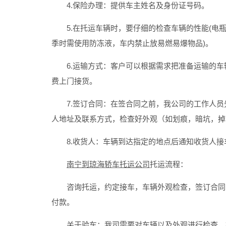
4.保险办理：提供车主姓名及身份证号码。
5.在托运车辆时，要仔细的检查车辆的性能(电瓶
季时需使用防冻液，车内禁止放易燃易爆物品)。
6.运输方式：客户可以根据需求把准备运输的车
费上门接货。
7.签订合同：在签合同之前，我公司的工作人员
人地址及联系方式，检查好外观（如划痕，暗坑，掉
8.收货人：车辆到达指定的地点后通知收货人接
南宁到琼海轿车托运公司
托运流程：
咨询托运，约定接车，车辆外观检查，签订合同，
付款。
关于验车：我司需要对车辆以及外观进行检查，检