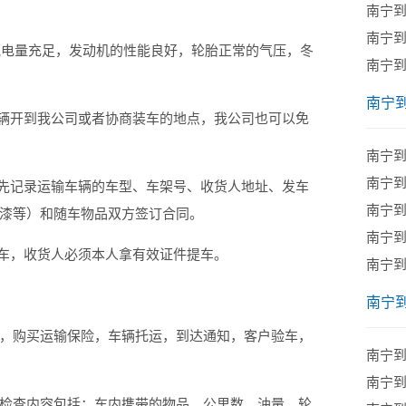
南宁
南宁
电量充足，发动机的性能良好，轮胎正常的气压，冬
南宁
南宁
辆开到我公司或者协商装车的地点，我公司也可以免
南宁
南宁
先记录运输车辆的车型、车架号、收货人地址、发车
南宁
漆等）和随车物品双方签订合同。
南宁
车，收货人必须本人拿有效证件提车。
南宁
南宁
购买运输保险，车辆托运，到达通知，客户验车，
南宁
南宁
查内容包括：车内携带的物品、公里数、油量、轮