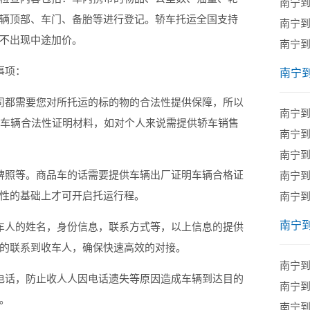
南宁
辆顶部、车门、备胎等进行登记。轿车托运全国支持
南宁
不出现中途加价。
南宁
事项：
南宁
都需要您对所托运的标的物的合法性提供保障，所以
南宁
供车辆合法性证明材料，如对个人来说需提供轿车销售
南宁
南宁
照等。商品车的话需要提供车辆出厂证明车辆合格证
南宁
性的基础上才可开启托运行程。
南宁
南宁
人的姓名，身份信息，联系方式等，以上信息的提供
的联系到收车人，确保快速高效的对接。
南宁
话，防止收人人因电话遗失等原因造成车辆到达目的
南宁
。
南宁