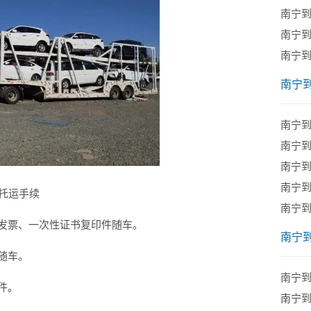
南宁
南宁
南宁
南宁
南宁
​南宁
南宁
​南宁
车托运手续
南宁
发票、一次性证书复印件随车。
南宁
随车。
南宁
件。
南宁