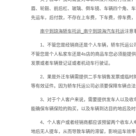
眉、轮毂、前后杠、玻璃、倒车镜、车辆四个角、车
先运车，后付款，不存在上车费，下车费，停车费，
南宁到琼海轿车托运_南宁到琼海汽车托运
注意
1、不管您是经销商还是个人车辆，轿车托运公司
不管您是个人私家车还是4s店的商品车您必须能提
发票或者车辆登记证或者机动车行驶证。
2、果是外迁车辆需提供二手车销售发票或临时牌
等有效证件。因为轿车托运公司必须要保障车辆合法
3、对于个人客户来说，需要提供发车人以及收车
能确保车辆保险的购买，以及车辆到达目的地后及时
4、个人客户或者经销商都应该预留两个收车人电
地后无人提车，从而导致车辆的滞留，影响运车效率