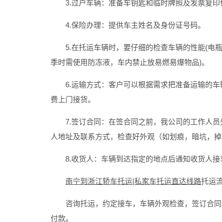
3.过户车辆：准备车钥匙和临时牌照及发票复印
4.保险办理：提供车主姓名及身份证号码。
5.在托运车辆时，要仔细的检查车辆的性能(电瓶
季时需使用防冻液，车内禁止放易燃易爆物品)。
6.运输方式：客户可以根据需求把准备运输的车
费上门接货。
7.签订合同：在签合同之前，我公司的工作人员
人地址及联系方式，检查好外观（如划痕，暗坑，掉
8.收货人：车辆到达指定的地点后通知收货人接
南宁到浙江轿车托运|私家车托运直达线路
托运
咨询托运，约定接车，车辆外观检查，签订合同，
付款。