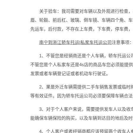
关于验车：我司需要对车辆以及外观进行检查，检
眉、轮毂、前后杠、玻璃、倒车镜、车辆四个角、车
先运车，后付款，不存在上车费，下车费，停车费，
南宁到浙江轿车托运|私家车托运公司
注意事项
1、不管您是经销商还是个人车辆，轿车托运公司
不管您是个人私家车还是4s店的商品车您必须能提
发票或者车辆登记证或者机动车行驶证。
2、果是外迁车辆需提供二手车销售发票或临时牌
等有效证件。因为轿车托运公司必须要保障车辆合法
3、对于个人客户来说，需要提供发车人以及收车
能确保车辆保险的购买，以及车辆到达目的地后及时
4、个人客户或者经销商都应该预留两个收车人电