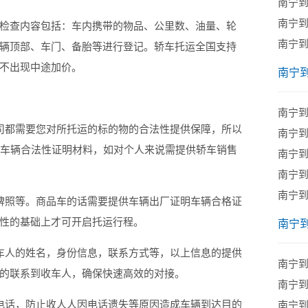
南宁
南宁
查内容包括：车内携带的物品、公里数、油量、轮
南宁
辆顶部、车门、备胎等进行登记。轿车托运全国支持
不出现中途加价。
南宁
：
南宁
都需要您对所托运的标的物的合法性提供保障，所以
南宁
供车辆合法性证明材料，如对个人来说需提供轿车销售
南宁
南宁
南宁
照等。商品车的话需要提供车辆出厂证明车辆合格证
性的基础上才可开启托运行程。
南宁
人的姓名，身份信息，联系方式等，以上信息的提供
南宁
的联系到收车人，确保快速高效的对接。
南宁
话，防止收人人因电话遗失等原因造成车辆到达目的
南宁