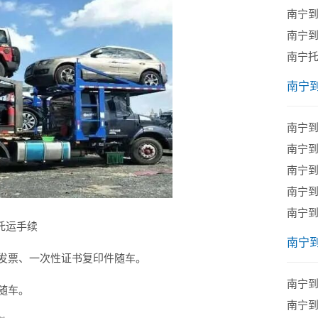
南宁
南宁到
南宁
南宁
南宁
​南宁
南宁
​南宁
南宁
托运手续
南宁
发票、一次性证书复印件随车。
​南宁
随车。
南宁