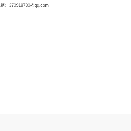
：370918730@qq.com