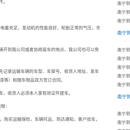
件。
南宁
南宁
南宁
电量充足，发动机的性能良好，轮胎正常的气压，冬
南宁
辆开到我公司或者协商装车的地点，我公司也可以免
南宁
南宁
南宁
先记录运输车辆的车型、车架号、收货人地址、发车
南宁
漆等）和随车物品双方签订合同。
南宁
车，收货人必须本人拿有效证件提车。
南宁
流程：
南宁
购买运输保险，车辆托运，到达通知，客户验车，
南宁