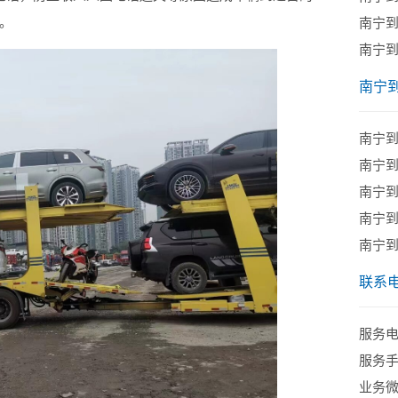
。
南宁
南宁
南宁
​南宁
南宁
南宁
南宁
南宁
联系
服务电话
服务手机
业务微信