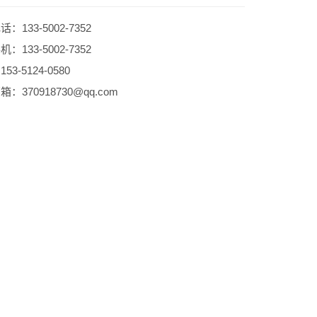
：133-5002-7352
：133-5002-7352
53-5124-0580
：370918730@qq.com