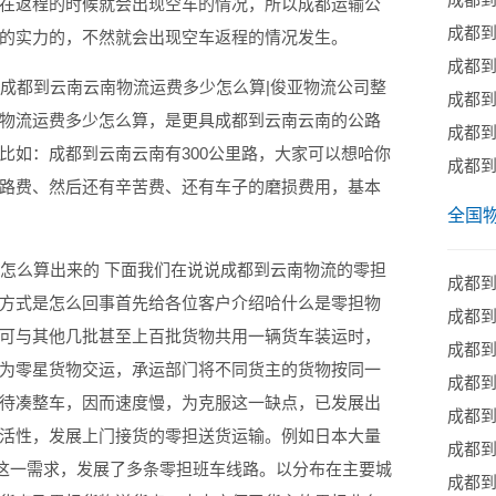
在返程的时候就会出现空车的情况，所以成都运输公
成都
的实力的，不然就会出现空车返程的情况发生。
成都到
成都到云南云南物流运费多少怎么算|俊亚物流公司整
成都到
物流运费多少怎么算，是更具成都到云南云南的公路
成都
比如：成都到云南云南有300公里路，大家可以想哈你
成都到
路费、然后还有辛苦费、还有车子的磨损费用，基本
全国
怎么算出来的 下面我们在说说成都到云南物流的零担
​成都
方式是怎么回事首先给各位客户介绍哈什么是零担物
成都
可与其他几批甚至上百批货物共用一辆货车装运时，
​成都
为零星货物交运，承运部门将不同货主的货物按同一
成都
待凑整车，因而速度慢，为克服这一缺点，已发展出
成都
活性，发展上门接货的零担送货运输。例如日本大量
成都
的这一需求，发展了多条零担班车线路。以分布在主要城
成都