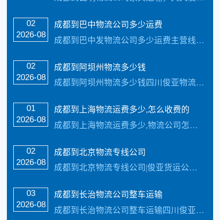
02
成都到巴中物流公司多少运费
2026-08
成都到巴中发物流公司多少运费主营线路：成都到巴中物流专线公司。每天发车，三到4天可以安全把货物送货到以下地址：辖2区（巴州、恩阳）、3县（平昌、通江、南江）承接:全国整车货物、零担货物、搬家、搬厂、大件运输、轿车托运以及各种机械设备运输，提供上门接货。为私人个体、工厂、贸易商、批发商等货主提供整车、零担、大件运输、普快...…
02
成都到阿坝州物流多少钱
2026-08
成都到阿坝州物流多少钱四川俊亚物流主要线路：成都到阿坝州物流公司全境直达专线，天天发车24小时服务热线电话：（133-5002-3601）2-3天可以安全把货物送货到以下地址：小金县、金川县、松潘县、黑水县、汶川县、茂县、理县、九寨沟县、若尔盖县、红原县、马尔康县、阿坝县、壌塘县致力于打造最优质的成都到阿坝州物流公司专...…
01
成都到上海物流运费多少,怎么收费的
2026-08
成都到上海物流运费多少,物流公司怎么收费的|俊亚物流公司主营线路：成都到上海物流公司地址电话|。每天发车，三到4天可以安全把货物送货到以下地址：上海、浦东新区，…
02
成都到北京物流专线公司
2026-08
成都到北京物流专线公司|俊亚货运公司主营线路：成都到北京物流货运专线。每天发车，三到4天可以安全把货物送货到以下地址：北京、东城、（崇文） 、西城、（宣武）、朝…
03
成都到长治物流公司整车运输
2026-08
成都到长治物流公司整车运输四川俊亚物流主要线路：成都到长治物流专线全境直达，直达区域：潞州区、上党区、屯留区、潞城区、襄垣县、平顺县、黎城县、壶关县、长子县、武…