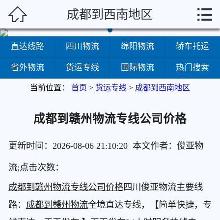



成都到西南地区
首页
直达线路
直达线路
四川物流
绵阳物流
轿车托运
四川物流
省外物流
货运专线
国际物流
热门搜索
当前位置：
首页
>
货运专线
>
成都到西南地区
绵阳物流
轿车托运
成都到赣州物流专线公司价格
省外物流
更新时间：2026-08-06 21:10:20 本文作者：俊亚物
货运专线
流;点击次数：
成都到赣州物流专线公司价格
四川俊亚物流主要线
国际物流
路：
成都到赣州物流
全境直达专线，【简单快捷，专
热门搜索