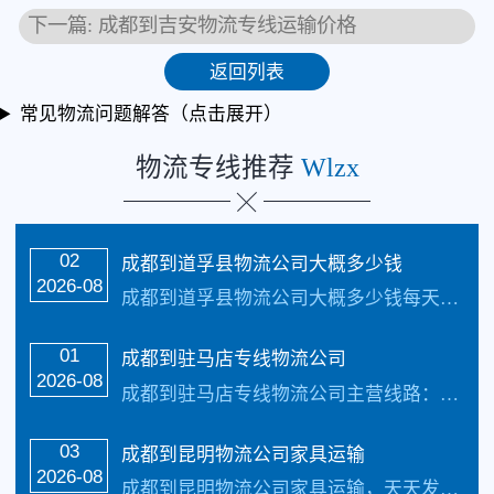
下一篇: 成都到吉安物流专线运输价格
返回列表
常见物流问题解答（点击展开）
物流专线推荐
Wlzx
02
成都到道孚县物流公司大概多少钱
2026-08
成都到道孚县物流公司大概多少钱每天发车，3-4天可以到达道孚县以下地区：全州辖康定、泸定、丹巴、九龙、雅江、道孚、炉霍、甘孜、新龙、德格、白玉、石渠、色达、理塘、巴塘、乡城、稻城、得荣18个县公司免费提供：成都到道孚县物流货运专线多久能到、几天能到、运…
01
成都到驻马店专线物流公司
2026-08
成都到驻马店专线物流公司主营线路：成都到驻马店物流专线。每天发车，三到4天可以安全把货物送货到以下地址：郑州、开封 、洛阳、平顶山、安阳、新乡、焦作、许昌、漯河、三门峡、南阳、商丘、信阳、濮阳、周口、驻马店、鹤壁、济 源…
03
成都到昆明物流公司家具运输
2026-08
成都到昆明物流公司家具运输，天天发车，1-2 天可到达以下地点：昆明、玉溪、曲靖、昭通、保山、丽江、临沧、普洱；18个县级市：大理市、楚雄市、安宁市、宣威市、澄江市、水富市、腾冲市、芒市、瑞丽市、泸水市、香格里拉市、禄丰市、蒙自市、个旧市、开远市、弥勒市、文山市、景洪市天天发车24小时服务热线电话：（133-5002-...…