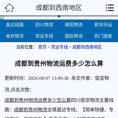



成都到西南地区
首页
直达线路
直达线路
四川物流
绵阳物流
轿车托运
四川物流
省外物流
货运专线
国际物流
热门搜索
当前位置：
首页
>
货运专线
>
成都到西南地区
绵阳物流
轿车托运
成都到贵州物流运费多少怎么算
省外物流
更新时间：2026-08-07 13:49:38 本文作者：俊亚物
货运专线
流;点击次数：
成都到贵州物流运费多少怎么算
四川俊亚物流主要线
国际物流
路：
成都到贵州物流
全境直达专线，【简单快捷，专
热门搜索