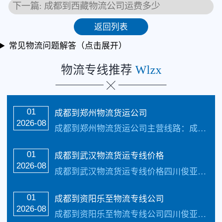
下一篇: 成都到西藏物流公司运费多少
返回列表
常见物流问题解答（点击展开）
物流专线推荐
Wlzx
01
成都到郑州物流货运公司
2026-08
成都到郑州物流货运公司主营线路：成都到郑州物流专线公司。每天发车，三到4天可以安全把货物送货到以下地址：郑州、开封 、洛阳、平顶山、安阳、新乡、焦作、许昌、漯河、三门峡、南阳、商丘、信阳、濮阳、周口、驻马店、鹤壁、济 源承接:全国整车货物、零担货物、搬家、搬厂、大件运输、轿车托运以及各种机械设备运输，提供上门接货。为私...…
01
成都到武汉物流货运专线价格
2026-08
成都到武汉物流货运专线价格四川俊亚物流主要线路：成都到武汉物流公司全境直达专线，天天发车24小时服务热线电话：（133-5002-3601）2-3天可以安全把货物送货到以下地址：武汉市、黄石市、十堰市、荆州市、宜昌市、襄樊市、鄂州市、荆门市、孝感市、黄冈市、咸宁市、随州市。 1个自治州：恩施土家族苗族自治州。 24个县...…
01
成都到资阳乐至物流专线公司
2026-08
成都到资阳乐至物流专线公司四川俊亚物流主要线路：成都到资阳物流公司全境直达专线，天天发车24小时服务热线电话：（133-5002-3601）2-3天可以安全把货物送货到以下地址：雁江区、安岳县、乐至县致力于打造最优质的成都到资阳物流公司专线服务。 成都到资阳乐至物流专线公司具体操作流程： 服务项目：整车...…