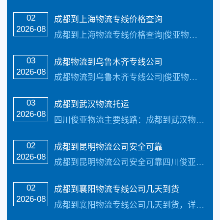
02
成都到上海物流专线价格查询
2026-08
成都到上海物流专线价格查询|俊亚物流公司主营线路：成都到上海物流公司地址电话|。每天发车，三到4天可以安全把货物送货到以下地址：上海、浦东新区，黄浦区，静安区，徐汇区，长宁区，普陀区，虹口区，杨浦区，闸北区，宝山区，闵行区，嘉定区，青浦区，松江区，奉贤区，金山区，和崇明县。承接:全国整车货物、零担货物、搬家、搬厂、大件...…
03
成都物流到乌鲁木齐专线公司
2026-08
成都物流到乌鲁木齐专线公司|俊亚物流公司主营线路：成都到乌鲁木齐物流专线公司。每天发车，三到4天可以安全把货物送货到以下地址：成都到乌鲁木齐物流|成都到乌鲁木齐物流公司-详细能够抵达乌鲁木齐市、库尔勒市、吐鲁番市、克拉玛依市、阿勒泰市、五家渠…
03
成都到武汉物流托运
2026-08
四川俊亚物流主要线路：成都到武汉物流托运全境直达专线，天天发车24小时服务热线电话：（133-5002-3601）2-3天可以安全把货物送货到以下地址：武汉市、黄石市、十堰市、荆州市、宜昌市、襄樊市、鄂州市、荆门市、孝感市、黄冈市、咸宁市、随州市。 1个自治州：恩施土家族苗族自治州。 24个县级市：大冶市、丹江口市、洪...…
02
成都到昆明物流公司安全可靠
2026-08
成都到昆明物流公司安全可靠四川俊亚物流主要线路：成都到昆明物流全境直达专线，【简单快捷，专线直达，天天发车 】天天发车24小时服务热线电话：（133-5002-3601）2-3天可以安全把货物送货到以下地址：昆明、玉溪、曲靖、昭通、保山、丽江、临沧、普洱；18个县级市：大理市、楚雄市、安宁市、宣威市、澄江市、水富市、腾...…
02
​成都到襄阳物流专线公司几天到货
2026-08
​成都到襄阳物流专线公司几天到货，详细来电咨询133-5002-3601四川成都俊亚物流专线公司快运线路2-4天可以快速安全到达，我司还免费提供一下咨询：成都到襄阳货运多少钱一吨,几天到?成都到襄阳物流运费查询,报价表,成都俊亚物流每天发车,专线直达…