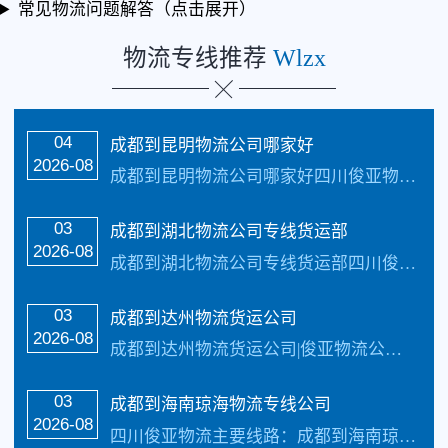
常见物流问题解答（点击展开）
物流专线推荐
Wlzx
04
成都到昆明物流公司哪家好
2026-08
成都到昆明物流公司哪家好四川俊亚物流主要线路：成都到昆明物流公司全境直达专线，天天发车24小时服务热线电话：（133-5002-3601）2-3天可以安全把货物送货到以下地址：昆明、玉溪、曲靖、昭通、保山、丽江、临沧、普洱；18个县级市：大理市、楚雄市、安宁市、宣威市、澄江市、水富市、腾冲市、芒市、瑞丽市、泸水市、香格...…
03
成都到湖北物流公司专线货运部
2026-08
成都到湖北物流公司专线货运部四川俊亚物流主要线路：成都到湖北物流公司全境直达专线，天天发车24小时服务热线电话：（133-5002-3601）2-3天可以安全把货物送货到以下地址：武汉市、黄石市、十堰市、荆州市、宜昌市、襄樊市、鄂州市、荆门市、孝感市、黄冈市、咸宁市、随州市。 1个自治州：恩施土家族苗族自治州。 24个...…
03
成都到达州物流货运公司
2026-08
成都到达州物流货运公司|俊亚物流公司电话:133-5002-3601承接货物运输:整车，零担专线物流运输及大件运输，轿车托运，家具运输，行李运输、长短途搬家、轮船运输、私家车托运，整车零担物流、长短途货运、物流仓储、家电托运、电动车托运、酒水托运，提供上门接货，天天发车！成都到达州物流专线公司整车运输是为多批量、大批次...…
03
成都到海南琼海物流专线公司
2026-08
四川俊亚物流主要线路：成都到海南琼海物流专线公司全境直达专线，天天发车24小时服务热线电话：（133-5002-3601）2-3天可以安全把货物送货到以下地址：海口市、三亚市、三沙市、儋州市、五指山市、文昌市、琼海市、万宁市、东方市致力于打造最优质的成都到海南物流公司专线服务。 成都到海南琼海物流专...…