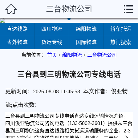



三台物流公司
首页
直达线路
直达线路
四川物流
绵阳物流
轿车托运
四川物流
省外物流
货运专线
国际物流
热门搜索
当前位置：
首页
>
绵阳物流
>
三台物流公司
绵阳物流
轿车托运
​三台县到三明物流公司专线电话
省外物流
更新时间：2026-08-08 11:45:58 本文作者：俊亚物
货运专线
流;点击次数：
三台县到三明物流公司专线电话
直达专线运输情况介绍，
国际物流
四川俊亚物流公司咨询电话（133-5002-3601）提供从三台
县到三明物流这条直达线路相关货运运输服务的企业，2-3
热门搜索