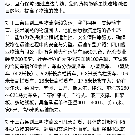
心、且有保障.通过直达专线，您的货物能够更快速地到达
目的地，提高了物流的效率。
对于三台县到三明物流专线货运，我们拥有一支经验丰
富、技术娴熟的物流团队，他们熟悉物流运输的各个环
节，能够为您提供全程货运监控、安全保障等服务，确保
货物在运输过程中的安全与完整。
运输车型介绍：四川俊
亚物流有限公司拥有各种大件运输车辆60余台，配套专业
装备300多套，社会挂靠的大件运输车辆100余辆，可调派
的合同车辆200余台，车型分微型货车、小型货车、中型货
车（4.2米长）、5.2米长高栏货车、6.8米长高栏货车、9.6
米长高栏货车、13米长高栏货车、17.5米长货车为：备有
沃尔沃、德国曼、奔驰、日产、斯太尔、陕汽、重汽等260
～621马力车头，自带伸缩式、自行式、液压支撑、框架
板、多轴线板，具备承运单件重量40T—400T、长55米、
宽6米、高5米的运输能力。
对于三台县到三明物流公司几天到货，具体的到货时间将
根据货物的特性、距离和交通情况而定。我们将根据您的