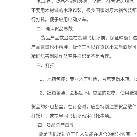
包规定，货品不能够外露，坚固，符合运送规范。
不要用木材做的木箱包装，很多国家对原木箱包装都
行打托。便于应用电动叉车。
二、确认货品总数
货品产品数量是在货到飞机场前，保证精确！这关
产品数量也不精准，操作工可以在货送出去后或尽可
精确危害到所作航空件标识是不是合理。
三、打托
1、木箱包装：专业木工师傅，为您定做木箱。以
2、纸箱包装：会根据不同类型的货物，使用纸箱
货品的外包装盒。在订仓时，应当特别注意货品散件
打托），或提早同飞机场预定打托事项。
四、货品总产量等
要是飞机场进仓工作人员能在进仓的那时候有一个等净重的