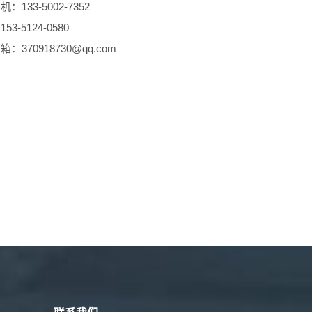
：133-5002-7352
53-5124-0580
：370918730@qq.com