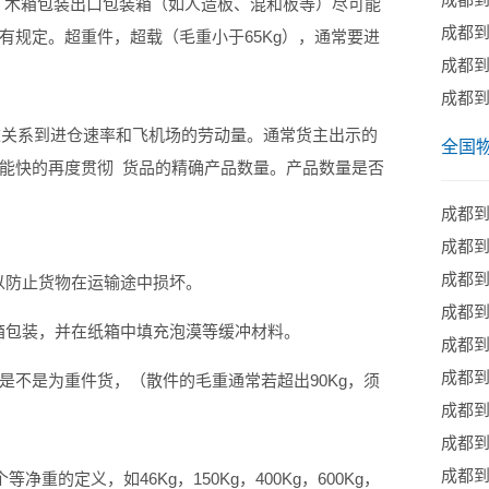
木箱包装出口包装箱（如人造板、混和板等）尽可能
成都
有规定。超重件，超载（毛重小于65Kg），通常要进
成都
成都
系到进仓速率和飞机场的劳动量。通常货主出示的
全国
能快的再度贯彻 货品的精确产品数量。产品数量是否
成都
​成都
成都
防止货物在运输途中损坏。
​成都
包装，并在纸箱中填充泡漠等缓冲材料。
成都
成都
是不是为重件货，（散件的毛重通常若超出90Kg，须
成都
成都
成都
定义，如46Kg，150Kg，400Kg，600Kg，