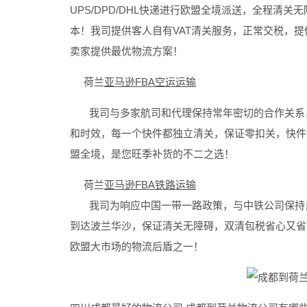
UPS/DPD/DHL快递进行欧盟全境派送，全程清
本！我司提供客人自有VAT清关服务，正常交税，提
卖家提供最优物流方案！
荷兰
亚马逊FBA空运运输
我司与多家航司和代理保持常年密切的合作关系，
和时效，每一个快件都独立清关，保证零扣关，快件清关
盟全境，是您旺季补货的不二之选！
荷兰
亚马逊FBA铁路运输
我司为响应中国一带一路政策，与中铁公司保持良
到达波兰华沙，保证清关无障碍，双清包税省心又省
欧盟大市场的物流后盾之一！