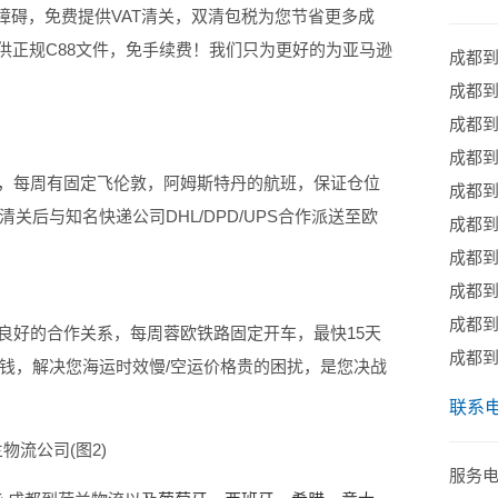
关无障碍，免费提供VAT清关，双清包税为您节省更多成
供正规C88文件，免手续费！我们只为更好的为亚马逊
成都
成都到
成都
成都到
每周有固定飞伦敦，阿姆斯特丹的航班，保证仓位
成都到
后与知名快递公司DHL/DPD/UPS合作派送至欧
成都到
成都
成都
成都
好的合作关系，每周蓉欧铁路固定开车，最快15天
成都
钱，解决您海运时效慢/空运价格贵的困扰，是您决战
联系
服务电话