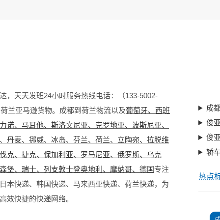
达，天天发班24小时服务热线电话：（133-5002-
成
、荷兰亚马逊货物。成都到荷兰物流以及
葡萄牙、西班
俊
力诺、马耳他、斯洛文尼亚、克罗地亚、波斯尼亚、
俊
、
丹麦、挪威、冰岛、芬兰、荷兰、立陶宛、拉脱维
轿
伐克、捷克、保加利亚、罗马尼亚、俄罗斯、乌克
森堡、瑞士、列支敦士登奥地利、摩纳哥、德国
专注
热点
日本快递、韩国快递、马来西亚快递、荷兰快递，为
高效快捷的快递网络。