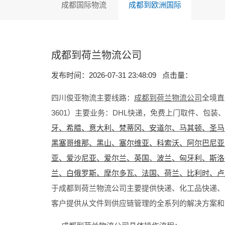
成都国际物流
成都到欧洲国际
成都到荷兰物流公司
发布时间：2026-07-31 23:48:09 点击量：
四川俊亚物流主要线路：
成都到荷兰物流公司
全境直
3601）主要业务：
DHL快递，免费上门取件、包装
牙、希腊、意大利、梵蒂冈、安道尔、马其顿、圣马
黑塞哥维那、黑山、塞尔维亚、科索沃、阿尔巴尼亚
亚、爱沙尼亚、爱尔兰、英国
、
波兰、匈牙利、斯洛
兰、白俄罗斯、摩尔多瓦、法国、荷兰、比利时、卢
于成都到荷兰物流公司主要提供快递、化工品快递、
客户提供从文件到供应链管理的全系列的解决方案和