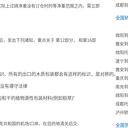
成都
如实际上过磅净重没有订仓时的等净重范围之内，需立即
全国
绵阳
发出下列通知，重点关于 第12部分， 和第16部
雅安
绵阳
遂宁
雅安
说的熏蒸标识，所有的出口的木质包装都会有这样的标识，是对称的。
重庆
规，没有遵守法律
南充
绵阳
新鲜的和干的植物源性包装材料(例如稻草)”
成都
：
泸州
克共和国的机场/口岸，在目的地清关后交
全国