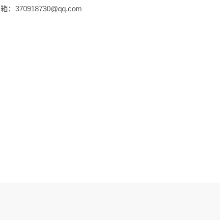
：370918730@qq.com