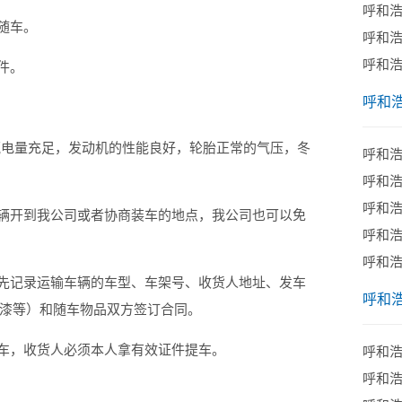
呼和
随车。
呼和
呼和
件。
呼和
电量充足，发动机的性能良好，轮胎正常的气压，冬
呼和
呼和
呼和
辆开到我公司或者协商装车的地点，我公司也可以免
呼和
​呼和
先记录运输车辆的车型、车架号、收货人地址、发车
呼和
漆等）和随车物品双方签订合同。
车，收货人必须本人拿有效证件提车。
呼和
呼和