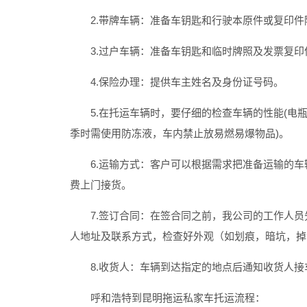
2.带牌车辆：准备车钥匙和行驶本原件或复印件
3.过户车辆：准备车钥匙和临时牌照及发票复印
4.保险办理：提供车主姓名及身份证号码。
5.在托运车辆时，要仔细的检查车辆的性能(电瓶
季时需使用防冻液，车内禁止放易燃易爆物品)。
6.运输方式：客户可以根据需求把准备运输的车
费上门接货。
7.签订合同：在签合同之前，我公司的工作人员
人地址及联系方式，检查好外观（如划痕，暗坑，掉
8.收货人：车辆到达指定的地点后通知收货人接
呼和浩特到昆明拖运私家车
托运流程：