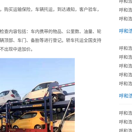
呼和
购买运输保险，车辆托运，到达通知，客户验车，
呼和
呼和
呼和
查内容包括：车内携带的物品、公里数、油量、轮
辆顶部、车门、备胎等进行登记。轿车托运全国支持
呼和
不出现中途加价。
呼和
呼和
呼和
呼和
呼和
呼和
​呼和
呼和