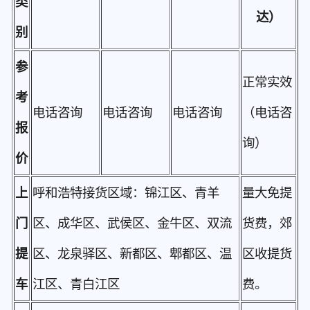
类
达）
别
参
正常实效
考
电话咨询
电话咨询
电话咨询
（电话咨
报
询）
价
上
呼和浩特接货区域：锦江区、青羊
量大免提
门
区、成华区、武侯区、金牛区、双流
货费，郊
提
区、龙泉驿区、新都区、郫都区、温
区收提货
车
江区、青白江区
费。