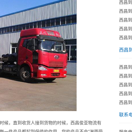
西昌
西昌
西昌
西昌
西昌
西昌
西昌到
西昌
西昌
西昌
西昌
联系
时候，直到收货人接到货物的时候，西昌俊亚物流有
每一件产品都起到保值的作用。您的产品不会"淋雨受
服务电话