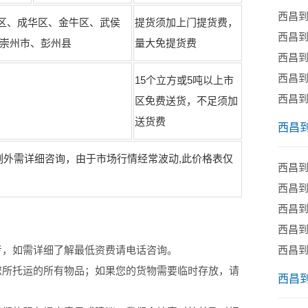
西昌
区、成华区、金牛区、武侯
提货须加上门提货费，
西昌
；崇州市、彭州县
量大免提货费
西昌
西昌
15个立方或5吨以上市
西昌
）
区免费送货，不足须加
送货费
西昌
例外需详细咨询，由于市场行情经常波动,此价格表仅
西昌
西昌
西昌
西昌
西昌
考，如需详细了解最低资费请电话咨询。
您所托运的所有物品；如果您的货物需要临时存放，请
西昌