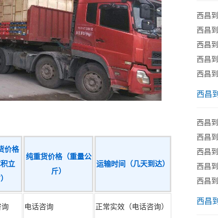
西昌
西昌到
西昌
​西昌
西昌
西昌
西昌
​西昌
货价格
西昌
纯重货价格（重量公
体积立
运输时间（几天到达）
​西昌
斤）
方）
西昌
西昌
咨询
电话咨询
正常实效（电话咨询）