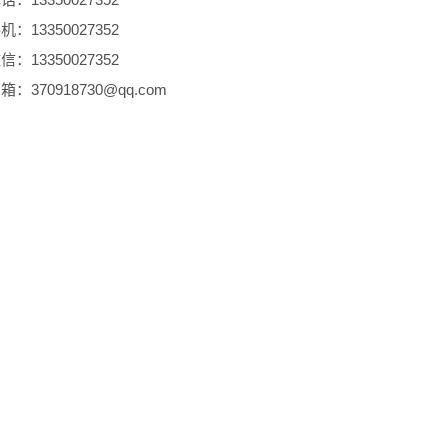
：13350027352
：13350027352
：370918730@qq.com