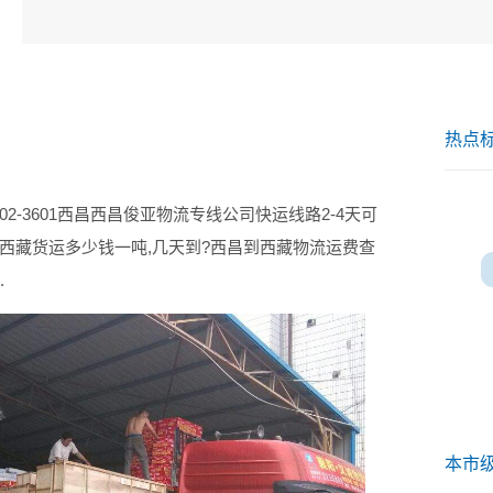
热点
2-3601西昌西昌俊亚物流专线公司快运线路2-4天可
西藏货运多少钱一吨,几天到?西昌到西藏物流运费查
.
本市