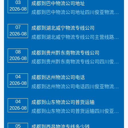
03
成都到巴中物流公司地址
货运专线
2026-08
成都到巴中物流公司地址四川俊亚物流主要线路：成都到巴中物流全境直达专线，【简单快捷，专线直达，天天发车 】天天发车24小时服务热线电话：（133-5002-3601）2-3天可以安全把货物送货到以下地址：巴州区、恩阳区、平昌县、通江县、南江县致力于打造普及全国健全的零担物流及整车物流网路，实现门到门物流运输最优质的成都...…
07
成都到湖北威宁物流专线公司
2026-08
成都到湖北威宁物流专线公司主营线路：成都到威宁物流专线公司。每天发车，三到4天可以安全把货物送货到以下地址：威宁、武汉、黄冈、神龙架、宜昌 、襄阳、鄂州、黄石、孝感、荆门、恩施、咸宁、十堰、荆州、天门、仙桃、随州、潜江承接:全国整车货物、零担货物、搬家、搬厂、大件运输、轿车托运以及各种机械设备运输，提供上门接货。为私人...…
08
成都到贵州黔东南物流专线公司
2026-08
成都到贵州黔东南物流专线公司四川俊亚物流主要线路：成都到贵州物流专线全境直达，直达区域：贵阳市、遵义市、六盘水市、安顺市、黔南布依族苗族自治州、黔东南苗族侗族自治州、黔西南苗族布依族自治州，县级市有：清镇市、铜仁市、毕节市、兴义市、都匀市、凯里市、仁怀市、赤水市天天发车24小时服务热线电话：（133-5002-3601...…
国际物流
04
成都到达州物流公司电话
2026-08
成都到达州物流公司电话四川俊亚物流主要线路：成都到达州物流公司全境直达专线，天天发车24小时服务热线电话：（133-5002-3601）2-3天可以安全把货物送货到以下地址：宣汉县、开江县、大竹县、渠县、通川区、达川区、万源市致力于打造最优质的成都到达州物流公司专线服务。 成都到达州物流公司电话具体操作流程： ...…
04
成都到山东物流公司普货运输
2026-08
成都到山东物流公司普货运输四川俊亚物流主要线路：成都到山东物流公司全境直达专线，天天发车24小时服务热线电话：（133-5002-3601）2-3天可以安全把货…
05
成都到西昌物流专线多少钱