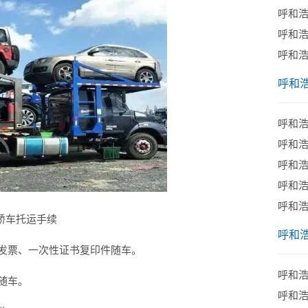
呼和
呼和
呼和
呼和
呼和
​呼和
呼和
​呼和
呼和
-轿车托运手续
呼和
发票、一次性证书复印件随车。
呼和
随车。
呼和