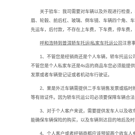
关于验车：我司需要对车辆以及外观进行检查，检
眉、轮毂、前后杠、玻璃、倒车镜、车辆四个角、车
先运车，后付款，不存在上车费，下车费，停车费，
呼和浩特到普洱轿车托运|私家车托运公司
注意
1、不管您是经销商还是个人车辆，轿车托运公司
不管您是个人私家车还是4s店的商品车您必须能提
发票或者车辆登记证或者机动车行驶证。
2、果是外迁车辆需提供二手车销售发票或临时牌
等有效证件。因为轿车托运公司必须要保障车辆合法
3、对于个人客户来说，需要提供发车人以及收车
能确保车辆保险的购买，以及车辆到达目的地后及时
4、个人客户或者经销商都应该预留两个收车人电