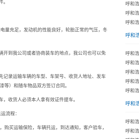
件。
呼和
呼和
呼和
电量充足，发动机的性能良好，轮胎正常的气压，冬
呼和
辆开到我公司或者协商装车的地点，我公司也可以免
呼和
呼和
呼和
先记录运输车辆的车型、车架号、收货人地址、发车
呼和
漆等）和随车物品双方签订合同。
呼和
车，收货人必须本人拿有效证件提车。
呼和
托运流程：
呼和
购买运输保险，车辆托运，到达通知，客户验车，
呼和