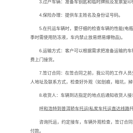
3.过户车辆：准备车钥匙和临时牌照及发票复印
4.保险办理：提供车主姓名及身份证号码。
5.在托运车辆时，要仔细的检查车辆的性能(电瓶
季时需使用防冻液，车内禁止放易燃易爆物品)。
6.运输方式：客户可以根据需求把准备运输的车
费上门接货。
7.签订合同：在签合同之前，我公司的工作人员
人地址及联系方式，检查好外观（如划痕，暗坑，掉
8.收货人：车辆到达指定的地点后通知收货人接
呼和浩特到普洱轿车托运|私家车托运直达线路
咨询托运，约定接车，车辆外观检查，签订合同，
付款。