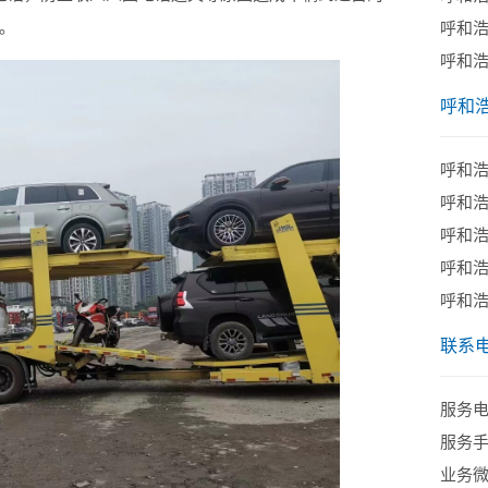
。
呼和
呼和
呼和
​呼和
​呼和
呼和
呼和
呼和
联系
服务电话
服务手机
业务微信