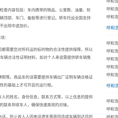
呼和
呼和
查内容包括：车内携带的物品、公里数、油量、轮
​呼和
辆顶部、车门、备胎等进行登记。轿车托运全国支持
不出现中途加价。
呼和
事项：
呼和
都需要您对所托运的标的物的合法性提供保障，所以
呼和
供车辆合法性证明材料，如对个人来说需提供轿车销售
呼和
呼和
呼和
照等。商品车的话需要提供车辆出厂证明车辆合格证
性的基础上才可开启托运行程。
呼和
人的姓名，身份信息，联系方式等，以上信息的提供
呼和
的联系到收车人，确保快速高效的对接。
呼和
话，防止收人人因电话遗失等原因造成车辆到达目的
呼和