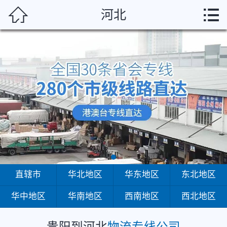
贵阳



河北
首页
直辖市
华北地区
华东地区
东北地区
华中地区
华南地区
直辖市
华北地区
华东地区
东北地区
华中地区
华南地区
西南地区
西北地区
西南地区
西北地区
贵阳到河北
物流专线公司