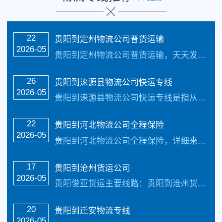
22
​贵阳到定州物流公司普货运输
2026-05
贵阳到定州物流公司普货运输，天天发车，1-2 天可到达以下地点：分别是竞秀区、莲池区、满城区、清苑区、徐水区5个城区，涞水县、阜平县、定兴县、唐县、高阳县、容城县、涞源县、望都县、安新县、曲阳县、易县、蠡县、顺平县、博野县、雄县15个县和4个县级市涿州市、定州市、安国市、高碑店市。致力于打造普及全国健全的零担物流及整车...…
26
​贵阳到涞源县物流公司快运专线
2026-05
贵阳到涞源县物流公司快运专线是指从贵阳出发运输货物到涞源县去的物流专线，贵阳俊亚物流公司天天发车24小时服务热线电话：（133-5002-3601）安全把货物送货到涞源县致力于打造最优质的贵阳到涞源县物流公司专线服务。采取的方式是公路运输对于货物运输可以提供以下常见的两种货物运输服务：整车（专车）运输服务、零担（货物很...…
22
贵阳到河北物流公司全程保险
2026-05
贵阳到河北物流公司全程保险，详细来电咨询133-5002-3601贵阳贵阳俊亚物流专线公司快运线路2-4天可以快速安全到达，我司还免费提供一下咨询：贵阳到河北货运多少钱一吨,几天到?贵阳到河北物流运费查询,报价表,贵阳俊亚物流每天发车,专线直达,整车快运.贵阳到河北物流专线报价专线名称泡货价格（体积立方）重泡货价格（体...…
17
贵阳到沧州货运公司
2026-05
贵阳俊亚货运主要线路：贵阳到沧州货运公司全境直达专线，天天发车24小时服务热线电话：（133-5002-3601）2-3天可以安全把货物送货到以下地址：石家庄市…
20
贵阳到迁安物流专线
2026-05