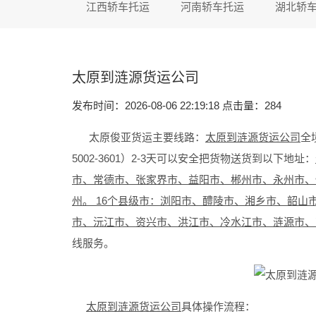
江西轿车托运
河南轿车托运
湖北轿
太原到涟源货运公司
发布时间：2026-08-06 22:19:18 点击量：
284
太原俊亚货运主要线路：
太原到涟源货运公司
全
5002-3601）2-3天可以安全把货物送货到以下地址：
市、常德市、张家界市、益阳市、郴州市、永州市、
州。 16个县级市：浏阳市、醴陵市、湘乡市、韶
市、沅江市、资兴市、洪江市、冷水江市、涟源市、
线服务。
太原到涟源货运公司
具体操作流程：