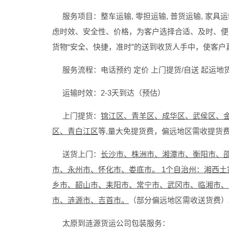
服务项目：整车运输, 零担运输, 普货运输, 家具运
虑时效、安全性、价格，为客户选择合适、及时、便
货物“安全、快捷，准时”的送到收货人手中，使客户
服务流程：电话预约 定价 上门提货/自送 起运地货
运输时效：2-3天到达（预估）
上门提货：
锦江区、青羊区、成华区、武侯区、
区、青白江区
等,量大免提货费，偏远地区需收提货
送货上门：
长沙市、株洲市、湘潭市、衡阳市、
市、永州市、怀化市、娄底市。 1个自治州：湘西土
乡市、韶山市、耒阳市、常宁市、武冈市、临湘市、
市、涟源市、吉首市。
（部分偏远地区需收送货费）
太原到涟源货运公司包装服务：