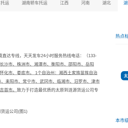
车托运
湖南轿车托运
江西
河南
湖北
湖
热点
境直达专线，天天发车24小时服务热线电话：（133-
长沙市、株洲市、湘潭市、衡阳市、邵阳市、岳阳
太
怀化市、娄底市。 1个自治州：湘西土家族苗族自治
山市、耒阳市、常宁市、武冈市、临湘市、汨罗市、津市
吉首市。
致力于打造最优质的太原到涟源货运公司专
本市