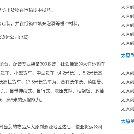
太原
防止货物在运输途中损坏。
太原
包装，并在纸箱中填充泡漠等缓冲材料。
太原
太原
太原
：
太原
台，配套专业装备300多套，社会挂靠的大件运输车
货车、小型货车、中型货车（4.2米长）、5.2米长高
太原
米长高栏货车、17.5米长货车为：备有沃尔沃、德国曼、
​太原
力车头，自带伸缩式、自行式、液压支撑、框架板、多轴
太原
6米、高5米的运输能力。
​太原
太原
太原
时当您的物品从太原到涟源地区达后，俊亚货运公司