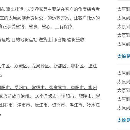
输, 轿车托运, 长途搬家等主要站在客户的角度综合考
太原
宜的太原到涟源货运公司的运输方案，让客户托运的
​太原
真正享受省钱、省事、省心、且有保障.
太原
​太原
运站 目的地货运站 送货上门/自提 验货签收
​太原
太原
金牛区、双流区、龙泉驿区、新都区、郫都区、温江
太原
费。
​太原
邵阳市、岳阳市、常德市、张家界市、益阳市、郴州
太原
家族苗族自治州。 16个县级市：浏阳市、醴陵市、湘
​太原
汨罗市、津市市、沅江市、资兴市、洪江市、冷水江
太原
。
太原