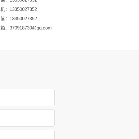
：13350027352
：13350027352
：370918730@qq.com