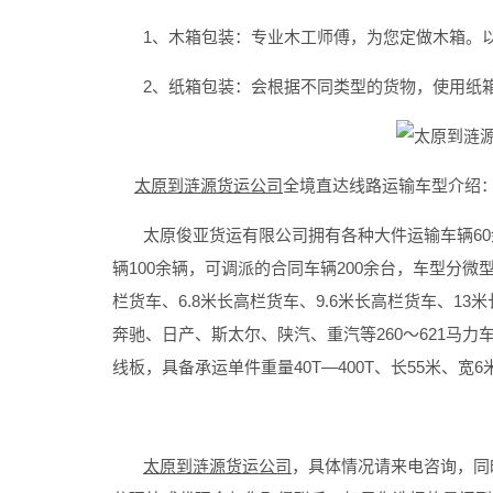
1、木箱包装：专业木工师傅，为您定做木箱。以
2、纸箱包装：会根据不同类型的货物，使用纸箱
太原到涟源货运公司
全境直达线路运输车型介绍
太原俊亚货运有限公司拥有各种大件运输车辆60余
辆100余辆，可调派的合同车辆200余台，车型分微型
栏货车、6.8米长高栏货车、9.6米长高栏货车、13
奔驰、日产、斯太尔、陕汽、重汽等260～621马
线板，具备承运单件重量40T—400T、长55米、宽
太原到涟源货运公司
，具体情况请来电咨询，同