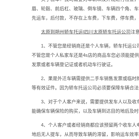
眉、轮毂、前后杠、玻璃、倒车镜、车辆四个角、车
先运车，后付款，不存在上车费，下车费，停车费，
太原到朔州轿车托运|四川太原轿车托运公司
注
1、不管您是经销商还是个人车辆，轿车托运公司
不管您是个人私家车还是4s店的商品车您必须能提
发票或者车辆登记证或者机动车行驶证。
2、果是外迁车辆需提供二手车销售发票或临时牌
等有效证件。因为轿车托运公司必须要保障车辆合法
3、对于个人客户来说，需要提供发车人以及收车
能确保车辆保险的购买，以及车辆到达目的地后及时
4、个人客户或者经销商都应该预留两个收车人电
地后无人提车，从而导致车辆的滞留，影响运车效率