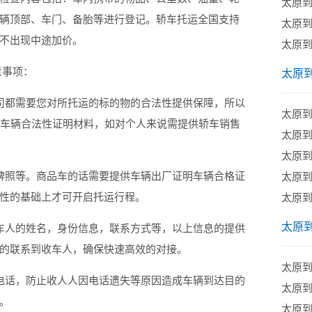
太原
辆顶部、车门、备胎等进行登记。轿车托运全国支持
太原
不出现中途加价。
太原
意事项：
太原
都需要您对所托运的标的物的合法性提供保障，所以
太原
供车辆合法性证明材料，如对个人来说需提供轿车销售
​太原
太原
照等。商品车的话需要提供车辆出厂证明车辆合格证
太原
性的基础上才可开启托运行程。
太原
太原
人的姓名，身份信息，联系方式等，以上信息的提供
的联系到收车人，确保快速高效的对接。
太原
话，防止收人人因电话遗失等原因造成车辆到达目的
太原
。
太原