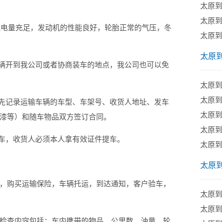
太原
太原
电量充足，发动机的性能良好，轮胎正常的气压，冬
太原
太原
辆开到我公司或者协商装车的地点，我公司也可以免
太原
​太原
先记录运输车辆的车型、车架号、收货人地址、发车
太原
漆等）和随车物品双方签订合同。
太原
车，收货人必须本人拿有效证件提车。
太原
太原
购买运输保险，车辆托运，到达通知，客户验车，
太原
太原
查内容包括：车内携带的物品、公里数、油量、轮