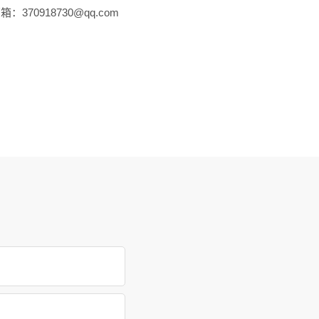
：370918730@qq.com