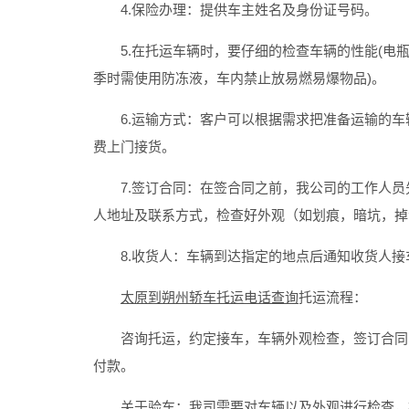
4.保险办理：提供车主姓名及身份证号码。
5.在托运车辆时，要仔细的检查车辆的性能(电瓶
季时需使用防冻液，车内禁止放易燃易爆物品)。
6.运输方式：客户可以根据需求把准备运输的车
费上门接货。
7.签订合同：在签合同之前，我公司的工作人员
人地址及联系方式，检查好外观（如划痕，暗坑，掉
8.收货人：车辆到达指定的地点后通知收货人接
太原到朔州轿车托运电话查询
托运流程：
咨询托运，约定接车，车辆外观检查，签订合同，
付款。
关于验车：我司需要对车辆以及外观进行检查，检