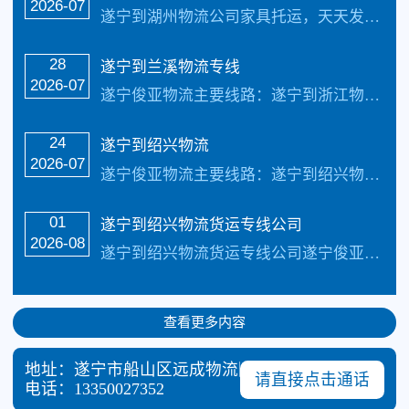
2026-07
遂宁到湖州物流公司家具托运，天天发车，1-2天可到达以下地点：德清县、长兴县、安吉县、吴兴区、南浔区致力于打造普及全国健全的零担物流及整车物流网路，实现门到门物…
28
遂宁到兰溪物流专线
2026-07
遂宁俊亚物流主要线路：遂宁到浙江物流专线全境直达，直达区域：杭州市、宁波市、温州市、嘉兴市、湖州市、绍兴市、金华市、衢州市、舟山市、台州市、丽水市。22个县级市：建德市、富阳市、临安市、余姚市、慈溪市、奉化市、瑞安市、乐清市、海宁市、平湖市、桐乡市、诸暨市、上虞市、嵊州市、兰溪市、义乌市、东阳市、永康市、江...…
24
遂宁到绍兴物流
2026-07
遂宁俊亚物流主要线路：遂宁到绍兴物流全境直达专线，【简单快捷，专线直达，天天发车】天天发车24小时服务热线电话：（133-5002-3601）2-3天可以安全把…
01
遂宁到绍兴物流货运专线公司
2026-08
遂宁到绍兴物流货运专线公司遂宁俊亚物流主要线路：遂宁到绍兴物流专线全境直达，直达区域：越城区、柯桥区、上虞区、新昌县、嵊州市、诸暨市天天发车24小时服务热线电话：（133-5002-3601）2-3天可以安全把货物送货到致力于打造最优质的遂宁到绍兴物流专线公司服务。 遂宁到绍兴物流货运专线公司具体操作流程： ...…
查看更多内容
地址：遂宁市船山区远成物流园5栋118号
请直接点击通话
电话：
13350027352