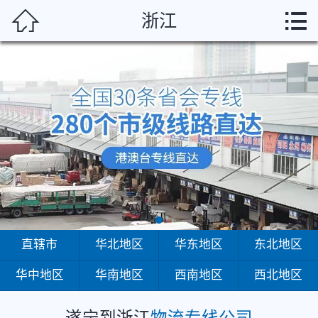
遂宁



浙江
首页
直辖市
华北地区
华东地区
东北地区
华中地区
华南地区
直辖市
华北地区
华东地区
东北地区
华中地区
华南地区
西南地区
西北地区
西南地区
西北地区
遂宁到浙江
物流专线公司