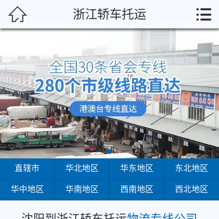
沈阳



浙江轿车托运
首页
直辖市
华北地区
华东地区
东北地区
华中地区
华南地区
直辖市
华北地区
华东地区
东北地区
华中地区
华南地区
西南地区
西北地区
西南地区
西北地区
沈阳到浙江轿车托运
物流专线公司