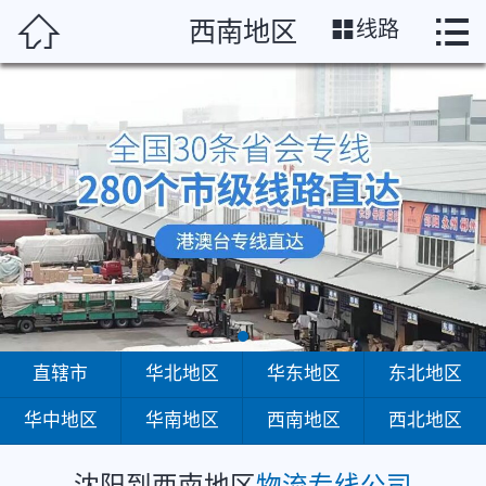
沈阳




西南地区
线路
首页
直辖市
华北地区
华东地区
东北地区
华中地区
华南地区
直辖市
华北地区
华东地区
东北地区
华中地区
华南地区
西南地区
西北地区
西南地区
西北地区
沈阳到西南地区
物流专线公司