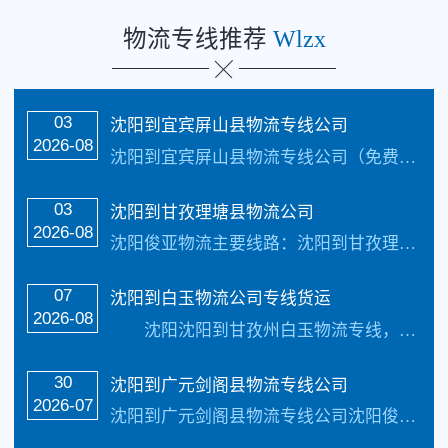
物流专线推荐
Wlzx
03
沈阳到宜宾屏山县物流专线公司
2026-08
沈阳到宜宾屏山县物流专线公司（免费咨询电话：133-5002-3601）首选沈阳俊亚物流，天天发车，1-2天可到达以下地点：翠屏区、南溪区、叙州区、江安县、长宁县、高县、筠连县、珙县、兴文县、屏山县致力于打造普及全国健全的零担物流及整车物流网路，实现门到门物流运输最优质的沈阳到宜宾物流专线公司我们秉承着“专业性、热诚、...…
03
沈阳到甘孜理塘县物流公司
2026-08
沈阳俊亚物流主要线路：沈阳到甘孜理塘县物流公司全境直达专线，天天发车24小时服务热线电话：（133-5002-3601）2-3天可以安全把货物送货到以下地址：康定、泸定、丹巴、九龙、雅江、道孚、炉霍、得荣、新龙、德格、白玉、石渠、色达、理塘、巴塘、乡城、稻城、得荣致力于打造最优质的沈阳到得荣物流公司专线服务...…
07
沈阳到白玉物流公司专线货运
2026-08
沈阳沈阳到甘孜州白玉物流专线，沈阳俊亚物流有限公司【简单快捷，专线直达，天天发车 】联系人：李经理，电话：133-5002-3601。 沈阳俊亚物流有限公司承接沈阳到甘孜州物流专线整车直达，大件运输，小件物流。 沈阳到甘孜州物流专线直达，直达区域：康定、泸定、丹巴、炉霍、九龙、甘孜、雅江、新龙、道孚、白玉、理塘...…
30
沈阳到广元剑阁县物流专线公司
2026-07
沈阳到广元剑阁县物流专线公司沈阳俊亚物流主要线路：沈阳到广元物流公司全境直达专线，天天发车24小时服务热线电话：（133-5002-3601）2-3天可以安全把货物送货到以下地址：苍溪县、剑阁县、旺苍县、青川县；三个区：利州区、朝天区、元坝区致力于打造最优质的沈阳到广元物流公司专线服务。 沈阳到广元剑阁县物流专...…