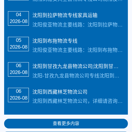
04
沈阳到拉萨物流专线家具运输
2026-08
沈阳俊亚物流主要线路：沈阳到拉萨物流专线家具运输全境直达专线，天天发车24小时服务热线电话：（133-5002-3601）2-3天可以安全把货物送货到以下地址：拉萨市、日喀则市、昌都市、林芝市、山南市致力于打造最优质的沈阳到拉萨物流公司专线服务。 沈阳到拉萨物流专线家具运输具体操作流程： 服...…
05
沈阳到布拖物流专线
2026-08
沈阳俊亚物流主要线路：沈阳到布拖物流专线全境直达专线，【简单快捷，专线直达，天天发车 】天天发车24小时服务热线电话：（133-5002-3601）2-3天可以安全把货物送货到以下地址：西昌市 、盐源县、德昌县、会理县、会东县、宁南县、普格县、布拖县、金阳县、昭觉县、喜德县、冕宁县、越西县、甘洛县、美姑县、雷波县、木里...…
06
沈阳到甘孜九龙县物流公司|沈阳到甘孜九龙县货运公司
2026-08
沈阳-甘孜九龙县物流公司专线沈阳到甘孜九龙县物流公司-沈阳到甘孜九龙县货运公司沈阳到甘孜九龙县物流公司（免费咨询电话：133-5002-3601）首选沈阳俊亚物流，天天发车，1-2天可到达以下地点：甘孜九龙县、康定、泸定、丹巴、九龙、雅江、道孚、炉霍、甘孜、新龙、德格、白玉、石渠、色达、理塘、巴塘、乡城、稻城、德荣。沈...…
06
沈阳到西藏林芝物流公司
2026-08
沈阳到西藏林芝物流公司，详细请咨询沈阳到西藏林芝物流专线是俊亚物流公司的物流货运专线。天天发车，三至四天可送货到达以下地点：【沈阳到西藏全境(拉萨自治区下辖6个地级市、1个地区和72个县，6个地级市：林芝市、日喀则市、昌都市、林芝市、山南市、那曲市1个地区：阿里地区】承接:全国整车货物、零担货物、搬家、搬厂、大件运输、...…
查看更多内容