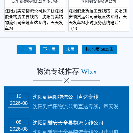
沈阳到美姑物流公司多少钱
沈阳到安顺货运公司
沈阳到美姑物流公司多少钱沈阳
沈阳俊亚货运主要线路：沈阳到
俊亚物流主要线路：沈阳到美姑
安顺货运公司全境直达专线，天
物流公司全境直达专线，天天发
天发车24小时服务热线电话：
车24...
（13...
上一页
下一页
末页
共840页 5035条
物流专线推荐
Wlzx
10
沈阳到绵阳物流公司直达专线
2026-08
沈阳到绵阳物流公司直达专线，每天发车，三到4天可以安全把货物送货到以下地址：沈阳到绵阳物流_沈阳到绵阳物流公司-具体可以到达绵阳市的下辖3个区、1个县级市、5个县（自治县），分别是：3个区：涪城区、游仙区、安州区；1个县级市：江油市；5个县（自治县）：三台县、梓潼县、盐亭县、平武县、北川羌族自治县。承接:全国整车货物、...…
08
沈阳到雅安天全县物流专线公司
2026-08
沈阳到雅安天全县物流专线公司沈阳俊亚物流主要线路：沈阳到雅安物流公司全境直达专线，天天发车24小时服务热线电话：（133-5002-3601）2-3天可以安全把货物送货到以下地址：雨城区、名山区、荥经县、汉源县、石棉县、天全县、芦山县致力于打造最优质的沈阳到雅安物流公司专线服务。 沈阳到雅安天全县物流专线公司具体操...…