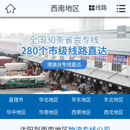
沈阳




西南地区
线路
首页
直辖市
华北地区
华东地区
东北地区
华中地区
华南地区
直辖市
华北地区
华东地区
东北地区
华中地区
华南地区
西南地区
西北地区
西南地区
西北地区
沈阳到西南地区
物流专线公司