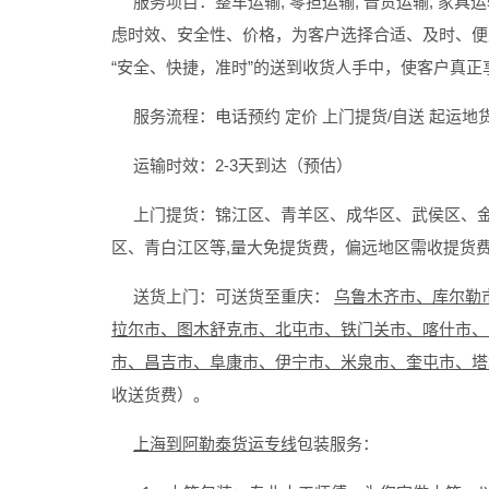
服务项目：整车运输, 零担运输, 普货运输, 家具运
虑时效、安全性、价格，为客户选择合适、及时、便
“安全、快捷，准时”的送到收货人手中，使客户真正
服务流程：电话预约 定价 上门提货/自送 起运地货
运输时效：2-3天到达（预估）
上门提货：锦江区、青羊区、成华区、武侯区、金
区、青白江区等,量大免提货费，偏远地区需收提货
送货上门：可送货至重庆：
乌鲁木齐市、库尔勒
拉尔市、图木舒克市、北屯市、铁门关市、喀什市、
市、昌吉市、阜康市、伊宁市、米泉市、奎屯市、塔
收送货费）。
上海到阿勒泰货运专线
包装服务：