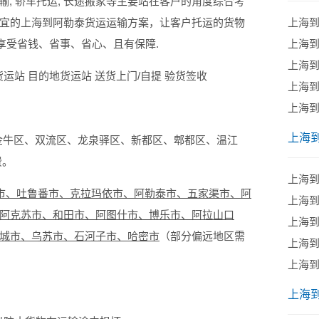
输, 轿车托运, 长途搬家等主要站在客户的角度综合考
宜的上海到阿勒泰货运运输方案，让客户托运的货物
​上海
享受省钱、省事、省心、且有保障.
上海
​上海
运站 目的地货运站 送货上门/自提 验货签收
​上海
​上海
上海
牛区、双流区、龙泉驿区、新都区、郫都区、温江
费。
上海
市、吐鲁番市、克拉玛依市、阿勒泰市、五家渠市、阿
​上海
阿克苏市、和田市、阿图什市、博乐市、阿拉山口
上海
城市、乌苏市、石河子市、哈密市
（部分偏远地区需
​上海
上海
上海