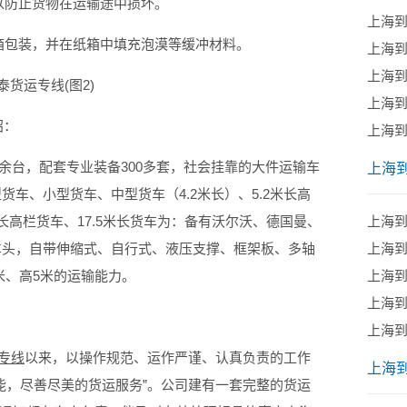
防止货物在运输途中损坏。
上海
包装，并在纸箱中填充泡漠等缓冲材料。
​上海
上海
上海
绍：
上海
台，配套专业装备300多套，社会挂靠的大件运输车
上海
货车、小型货车、中型货车（4.2米长）、5.2米长高
米长高栏货车、17.5米长货车为：备有沃尔沃、德国曼、
上海
力车头，自带伸缩式、自行式、液压支撑、框架板、多轴
上海
6米、高5米的运输能力。
上海
上海
上海
专线
以来，以操作规范、运作严谨、认真负责的工作
上海
能，尽善尽美的货运服务”。公司建有一套完整的货运