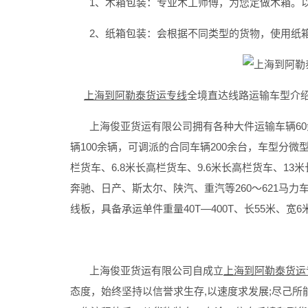
1、木箱包装：专业木工师傅，为您定做木箱。以
2、纸箱包装：会根据不同类型的货物，使用纸箱
上海到阿勒泰货运专线
全境直达线路运输车型介
上海俊亚货运有限公司拥有各种大件运输车辆60余
辆100余辆，可调派的合同车辆200余台，车型分微型
栏货车、6.8米长高栏货车、9.6米长高栏货车、13
奔驰、日产、斯太尔、陕汽、重汽等260～621马
线板，具备承运单件重量40T—400T、长55米、宽
上海俊亚货运有限公司自成立
上海到阿勒泰货运
态度，始终坚持以信誉求生存,以速度求发展;尽己所