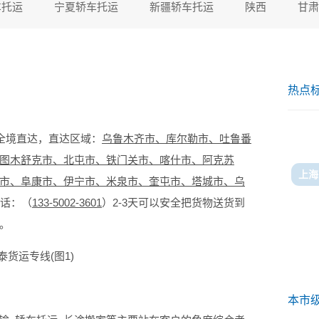
车托运
宁夏轿车托运
新疆轿车托运
陕西
甘肃
热点
全境直达，直达区域：
乌鲁木齐市、库尔勒市、吐鲁番
图木舒克市、北屯市、铁门关市、喀什市、阿克苏
上海
市、阜康市、伊宁市、米泉市、奎屯市、塔城市、乌
电话：（
133-5002-3601
）2-3天可以安全把货物送货到
。
本市