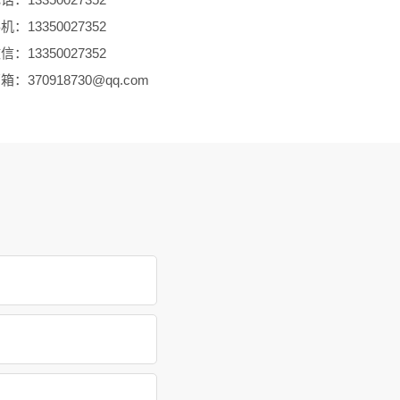
：13350027352
：13350027352
：370918730@qq.com