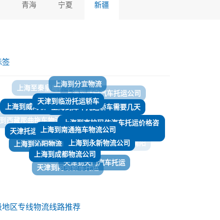
青海
宁夏
新疆
标签
天津到临汾托运轿车
上海到库车托运轿车需要几天
上海到威海轿车物流托运
上海到南通拖车物流公司
天津托运汽车到梧州多少钱
上海到克拉玛依汽车托运价格咨
到西藏那曲拖车物流公司
询
上海到永新物流公司
上海到沁阳物流
​上海到成都物流公司
上海轿车托运到南阳
天津到天门汽车托运
上海私家车托运到白银
天津到阿坝轿车托运
上海托运私家车到塔城
上海到塔城托运轿车需要几天
级地区专线物流线路推荐