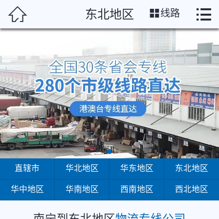
南宁




东北地区
线路
首页
直辖市
华北地区
华东地区
东北地区
华中地区
华南地区
直辖市
华北地区
华东地区
东北地区
华中地区
华南地区
西南地区
西北地区
西南地区
西北地区
南宁到东北地区
物流专线公司