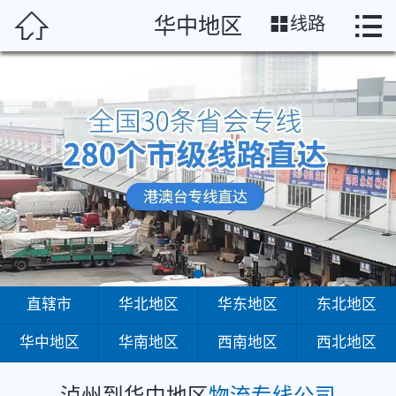
泸州




华中地区
线路
首页
直辖市
华北地区
华东地区
东北地区
华中地区
华南地区
直辖市
华北地区
华东地区
东北地区
华中地区
华南地区
西南地区
西北地区
西南地区
西北地区
泸州到华中地区
物流专线公司