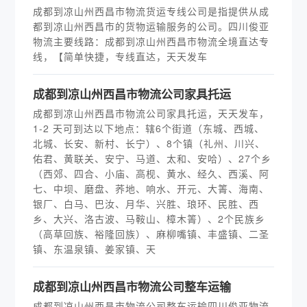
成都到凉山州西昌市物流货运专线公司是指提供从成
都到凉山州西昌市的货物运输服务的公司。四川俊亚
物流主要线路：成都到凉山州西昌市物流全境直达专
线，【简单快捷，专线直达，天天发车
​成都到凉山州西昌市物流公司家具托运
成都到凉山州西昌市物流公司家具托运，天天发车，
1-2 天可到达以下地点：辖6个街道（东城、西城、
北城、长安、新村、长宁）、8个镇（礼州、川兴、
佑君、黄联关、安宁、马道、太和、安哈）、27个乡
（西郊、四合、小庙、高枧、黄水、经久、西溪、阿
七、中坝、磨盘、荞地、响水、开元、大箐、海南、
银厂、白马、巴汝、月华、兴胜、琅环、民胜、西
乡、大兴、洛古波、马鞍山、樟木箐）、2个民族乡
（高草回族、裕隆回族）、麻柳嘴镇、丰盛镇、二圣
镇、东温泉镇、姜家镇、天
​成都到凉山州西昌市物流公司整车运输
成都到凉山州西昌市物流公司整车运输四川俊亚物流