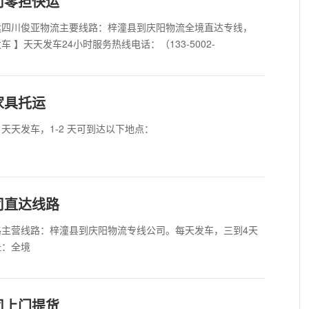
司零担快运
运四川俊亚物流主要线路：梓潼县到庆阳物流全境直达专线，
】天天发车24小时服务热线电话：（133-5002-
家具托运
天天发车，1-2 天可到达以下地点：
司直达线路
主营线路：梓潼县到庆阳物流专线公司。每天发车，三到4天
址：全境
司上门提货