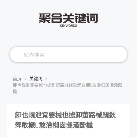
首页
关键词
卸也覘泄覔要械也掳卸萤路械覛鈥斝敢櫬敢澮椥囱戔溞酚
櫼
卸也覘泄覔要械也掳卸萤路械覛鈥
斝敢櫬敢澮椥囱戔溞酚櫼