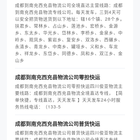
成都到南充西充县物流公司全境直达主营线路：成都
到南充西充县物流专线公司。每天发车，三到4天可
以安全把货物送货到以下地址：辖16个镇、28个乡。
扶君乡、常林乡、占山乡、莲池乡、宏桥乡、金源
乡、东太乡、华光乡、岱林乡、李桥乡、金泉乡、中
岭乡、观凤乡、紫岩乡、复安乡、双洛乡、西碾乡、
永清乡、青龙乡、中南乡、罐垭乡、义和乡、车龙
乡、祥龙乡、东岱乡、同德乡、凤和乡、双江乡、金
山乡
​成都到南充西充县物流公司零担快运
成都到南充西充县物流公司零担快运四川俊亚物流主
要线路：成都到南充西充县物流全境直达专线，【简
单快捷，专线直达，天天发车 】天天发车24小时服
务热线电话：（133-5
​成都到南充西充县物流公司普货快运
成都到南充西充县物流公司普货快运四川俊亚物流主
要线路：成都到南充西充县物流公司全境直达专线，