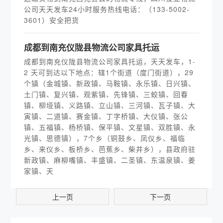
公司天天发车24小时服务热线电话：（133-5002-
3601）安全把货
​成都到南充仪陇县物流公司家具托运
成都到南充仪陇县物流公司家具托运，天天发车，1-
2 天可到达以下地点：辖1个街道（度门街道），29
个镇（金城镇、新政镇、马鞍镇、永乐镇、日兴镇、
土门镇、复兴镇、观紫镇、先锋镇、三蛟镇、回春
镇、柳垭镇、义路镇、立山镇、三河镇、瓦子镇、大
寅镇、二道镇、赛金镇、丁字桥镇、大仪镇、张公
镇、五福镇、杨桥镇、保平镇、文星镇、双胜镇、永
光镇、思德镇），7个乡（铜鼓乡、凤仪乡、福临
乡、来仪乡、板桥乡、芭蕉乡、柴井乡），县政府驻
新政镇、麻柳嘴镇、丰盛镇、二圣镇、东温泉镇、姜
家镇、天
上一页
下一页