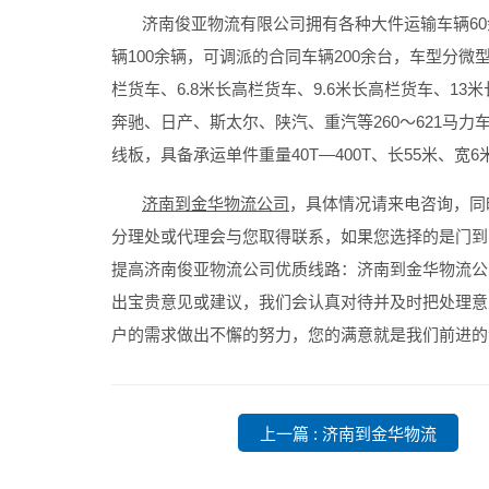
济南俊亚物流有限公司拥有各种大件运输车辆60余
辆100余辆，可调派的合同车辆200余台，车型分微型
栏货车、6.8米长高栏货车、9.6米长高栏货车、13
奔驰、日产、斯太尔、陕汽、重汽等260～621马
线板，具备承运单件重量40T—400T、长55米、宽
济南到金华物流公司
，具体情况请来电咨询，同
分理处或代理会与您取得联系，如果您选择的是门到
提高济南俊亚物流公司优质线路：济南到金华物流公
出宝贵意见或建议，我们会认真对待并及时把处理意
户的需求做出不懈的努力，您的满意就是我们前进的
上一篇 : 济南到金华物流