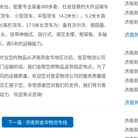
济南
台，配套专业装备300多套，社会挂靠的大件运输车
济南
货车、小型货车、中型货车（4.2米长）、5.2米长高
济南
米长高栏货车、17.5米长货车为：备有沃尔沃、德国曼、
力车头，自带伸缩式、自行式、液压支撑、框架板、多轴
济南
6米、高5米的运输能力。
济南
时当您的物品从济南到金华地区达后，俊亚物流公司
济南
门运输的话，我们会帮您把物品送到指定地点，为了
济南
司的运输质量，欢迎您对俊亚物流公司的服务质量提
济南
见汇报于您，非常感谢您对我们的支持，我们将为客
济南
动力、欢迎来点咨询!
济南
济南
下一篇 : 济南到金华物流专线
济南