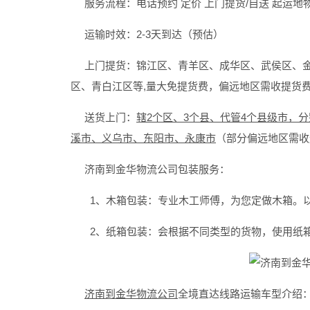
服务流程：电话预约 定价 上门提货/自送 起运地物
运输时效：2-3天到达（预估）
上门提货：锦江区、青羊区、成华区、武侯区、金
区、青白江区等,量大免提货费，偏远地区需收提货
送货上门：
辖2个区、3个县、代管4个县级市，
溪市、义乌市、东阳市、永康市
（部分偏远地区需收
济南到金华物流公司包装服务：
1、木箱包装：专业木工师傅，为您定做木箱。以
2、纸箱包装：会根据不同类型的货物，使用纸箱
济南到金华物流公司
全境直达线路运输车型介绍