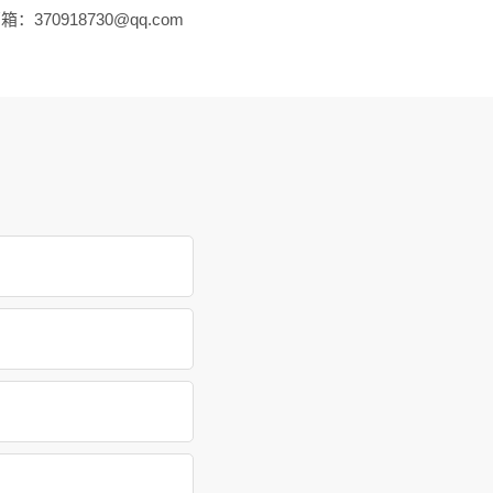
：370918730@qq.com