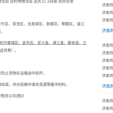
流站 目的地物流站 送货上门/自提 验货签收
济南
济南
济南
牛区、双流区、龙泉驿区、新都区、郫都区、温江
济南
费。
分别为婺城区、金东区、武义县、浦江县、磐安县、兰
济南
送货费）。
​济南
济南
​济南
防止货物在运输途中损坏。
济南
包装，并在纸箱中填充泡漠等缓冲材料。
济南
济南
：
济南