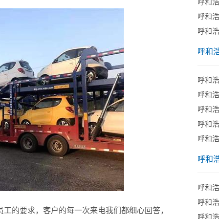
呼和
呼和
​呼和
呼和
呼和
呼和
呼和
呼和
呼和
呼和
呼和
呼和
员工的要求，客户的每一次来电我们都细心回答，
呼和