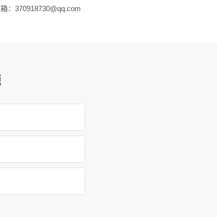
：370918730@qq.com
题