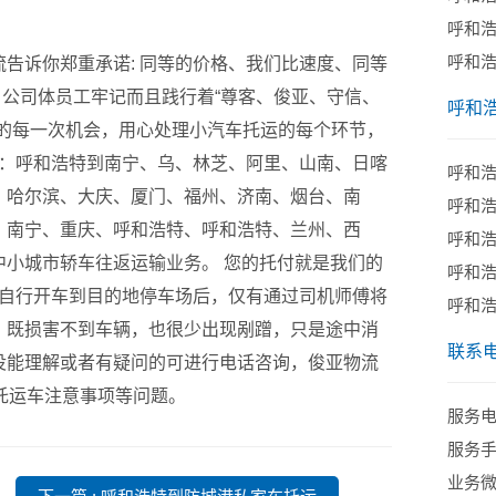
呼和
呼和
诉你郑重承诺: 同等的价格、我们比速度、同等
 公司体员工牢记而且践行着“尊客、俊亚、守信、
呼和
们的每一次机会，用心处理小汽车托运的每个环节，
：呼和浩特到南宁、乌、林芝、阿里、山南、日喀
呼和
、哈尔滨、大庆、厦门、福州、济南、烟台、南
呼和
、南宁、重庆、呼和浩特、呼和浩特、兰州、西
呼和
小城市轿车往返运输业务。 您的托付就是我们的
呼和
主自行开车到目的地停车场后，仅有通过司机师傅将
​呼和
。既损害不到车辆，也很少出现剐蹭，只是途中消
联系
没能理解或者有疑问的可进行电话咨询，俊亚物流
托运车注意事项等问题。
服务电话
服务手机
业务微信