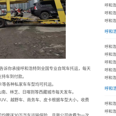
呼和
呼和
呼和
呼和
呼和
​呼和
呼和
告诉你承接呼和浩特到全国专业自驾车托运，每天
​呼和
支持车到付款。
呼和
卡等各种私家车车型均可托运。
呼和
南、林芝、日喀则等西藏城市每天发车。
V、越野车、商务车、皮卡根据车型大小，收费
呼和
呼和
赠送30万汽车运输保险，且我公司收费为一次