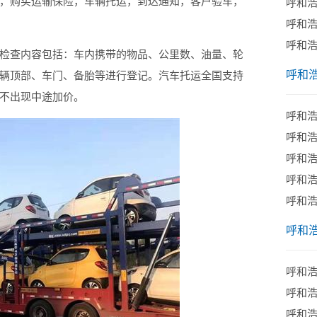
购买运输保险，车辆托运，到达通知，客户验车，
呼和
呼和
呼和
查内容包括：车内携带的物品、公里数、油量、轮
呼和
辆顶部、车门、备胎等进行登记。汽车托运全国支持
不出现中途加价。
呼和
呼和
呼和
呼和
呼和
呼和
呼和浩
呼和
呼和