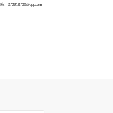
：370918730@qq.com