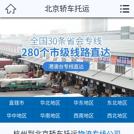
杭州



北京轿车托运
首页
直辖市
华北地区
华东地区
东北地区
华中地区
华南地区
直辖市
华北地区
华东地区
东北地区
华中地区
华南地区
西南地区
西北地区
西南地区
西北地区
杭州到北京轿车托运
物流专线公司