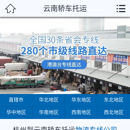
杭州



云南轿车托运
首页
直辖市
华北地区
华东地区
东北地区
华中地区
华南地区
直辖市
华北地区
华东地区
东北地区
华中地区
华南地区
西南地区
西北地区
西南地区
西北地区
杭州到云南轿车托运
物流专线公司