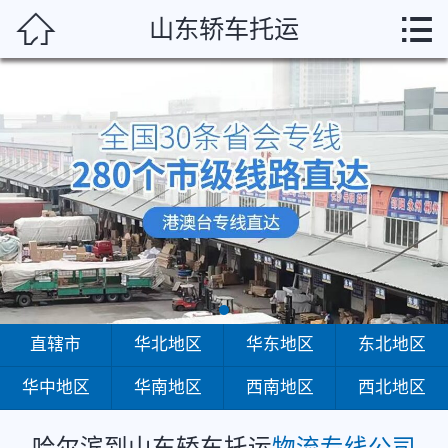
哈尔



山东轿车托运
首页
直辖市
华北地区
华东地区
东北地区
华中地区
华南地区
直辖市
华北地区
华东地区
东北地区
华中地区
华南地区
西南地区
西北地区
西南地区
西北地区
哈尔滨到山东轿车托运
物流专线公司