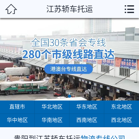
贵阳



江苏轿车托运
首页
直辖市
华北地区
华东地区
东北地区
华中地区
华南地区
直辖市
华北地区
华东地区
东北地区
华中地区
华南地区
西南地区
西北地区
西南地区
西北地区
贵阳到江苏轿车托运
物流专线公司