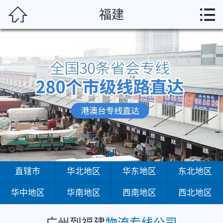
广州



福建
首页
直辖市
华北地区
华东地区
东北地区
华中地区
华南地区
直辖市
华北地区
华东地区
东北地区
华中地区
华南地区
西南地区
西北地区
西南地区
西北地区
广州到福建
物流专线公司