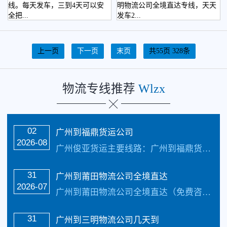
线。每天发车，三到4天可以安
明物流公司全境直达专线，天天
全把...
发车2...
上一页
下一页
末页
共55页 328条
物流专线推荐
Wlzx
02
广州到福鼎货运公司
2026-08
广州俊亚货运主要线路：广州到福鼎货运公司全境直达专线，天天发车24小时服务热线电话：（133-5002-3601）2-3天可以安全把货物送货到以下地址：广州、莆田、泉州、漳州、龙岩、三明、南平、宁德、县级市有：永安、邵武、漳平、福清、宁德、石狮、武夷山、晋 江、南安、建瓯、长乐、龙海、建阳、福鼎致力于打造最优质的广州到...…
31
广州到莆田物流公司全境直达
2026-07
广州到莆田物流公司全境直达（免费咨询电话：133-5002-3601）首选广州俊亚物流公司，每天发车，3-4天可到达。公司是著名AAA物流企业公司!承接:整车货…
31
广州到三明物流公司几天到