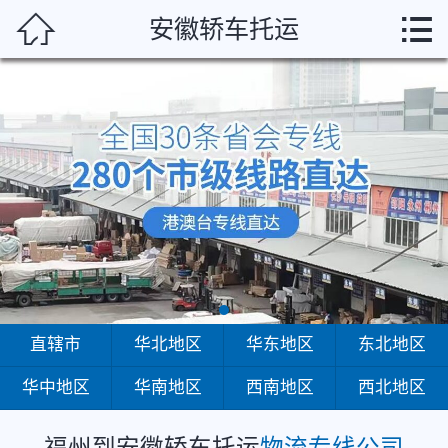
福州



安徽轿车托运
首页
直辖市
华北地区
华东地区
东北地区
华中地区
华南地区
直辖市
华北地区
华东地区
东北地区
华中地区
华南地区
西南地区
西北地区
西南地区
西北地区
福州到安徽轿车托运
物流专线公司