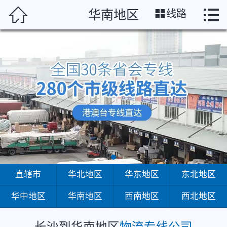
长沙




华南地区
线路
首页
直辖市
华北地区
华东地区
东北地区
华中地区
华南地区
直辖市
华北地区
华东地区
东北地区
华中地区
华南地区
西南地区
西北地区
西南地区
西北地区
长沙到华南地区
物流专线公司