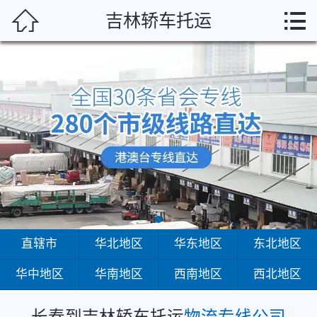
长春



吉林轿车托运
首页
直辖市
华北地区
华东地区
东北地区
华中地区
华南地区
直辖市
华北地区
华东地区
东北地区
华中地区
华南地区
西南地区
西北地区
西南地区
西北地区
长春到吉林轿车托运
物流专线公司