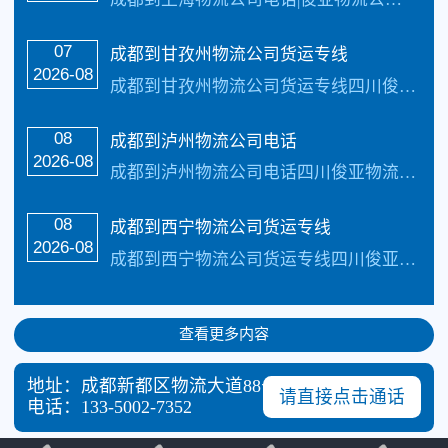
07
成都到甘孜州物流公司货运专线
2026-08
成都到甘孜州物流公司货运专线四川俊亚物流主要线路：成都到甘孜州物流公司全境直达专线，天天发车24小时服务热线电话：（133-5002-3601）2-3天可以安全把货物送货到以下地址：康定、泸定、丹巴、九龙、雅江、道孚、炉霍、甘孜、新龙、德格、白玉、石渠、色达、理塘、巴塘、乡城、稻城、德荣致力于打造最优质的成...…
08
成都到泸州物流公司电话
2026-08
成都到泸州物流公司电话四川俊亚物流主要线路：成都到泸州物流公司全境直达专线，天天发车24小时服务热线电话：（133-5002-3601）2-3天可以安全把货物送货到以下地址：江阳区、龙马潭区、纳溪区和泸县、合江县、叙永县、古蔺县致力于打造最优质的成都到泸州物流公司专线服务。 成都到泸州物流公司电话具体操作流程：...…
08
成都到西宁物流公司货运专线
热门搜索
2026-08
成都到西宁物流公司货运专线四川俊亚物流主要线路：成都到西宁物流专线全境直达，直达区域：城东区、城中区、城西区、城北区、湟中区共五个区，湟源县、大通回族土族自治县共两个县天天发车24小时服务热线电话：（133-5002-3601）2-3天可以安全把货物送货到致力于打造最优质的成都到西宁物流专线公司服务。 成都到西...…
查看更多内容
地址：成都新都区物流大道88号中国物流园1号楼27-2
请直接点击通话
电话：
133-5002-7352