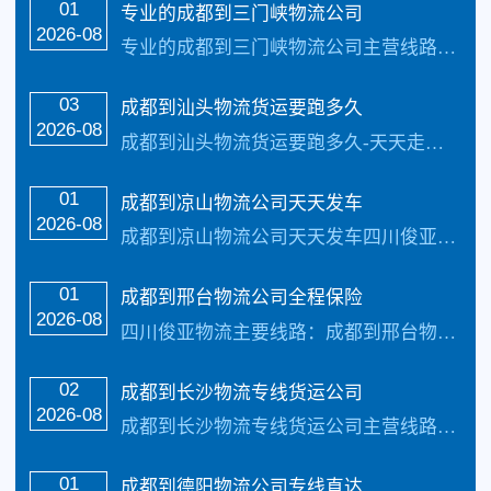
01
专业的成都到三门峡物流公司
货运专线
2026-08
专业的成都到三门峡物流公司主营线路：成都到三门峡物流专线公司。每天发车，三到4天可以安全把货物送货到以下地址：河南、郑州、鹤壁、洛阳、平顶山、安阳、新乡、焦作、许昌、三门峡、南阳、商丘、信阳、周口、驻马店、济源…
03
成都到汕头物流货运要跑多久
2026-08
成都到汕头物流货运要跑多久-天天走车 成都到汕头物流公司俊亚物流为工厂、贸易商、批发商等货主提供整车、零担、大件运输、普快特快、搬家搬厂、回程车调用等全方位的物流服务。接货区域：成都、锦江区、青羊区、金牛区、武侯区 、成华区、龙泉驿、青白江…
01
成都到凉山物流公司天天发车
2026-08
成都到凉山物流公司天天发车四川俊亚物流主要线路：成都到凉山州物流全境直达专线，【简单快捷，专线直达，天天发车 】天天发车24小时服务热线电话：（133-5002-3601）2-3天可以安全把货物送货到以下地址：西昌市 、盐源县、德昌县、会理县、会东县、宁南县、普格县、布拖县、金阳县、昭觉县、喜德县、冕宁县、越西县、甘洛...…
国际物流
01
成都到邢台物流公司全程保险
2026-08
四川俊亚物流主要线路：成都到邢台物流专线全境直达，直达区域：4个市辖区（信都区、襄都区、任泽区、南和区），12个县（内丘县、临城县、隆尧县、柏乡县、宁晋县、巨鹿…
02
成都到长沙物流专线货运公司
2026-08
成都到长沙物流专线货运公司主营线路：成都到长沙物流专线公司。每天发车，三到4天可以安全把货物送到，承接:全国整车货物、零担货物、搬家、搬厂、大件运输、轿车托运以及各种机械设备运输，提供上门接货。为私人个体、工厂、贸易商、批发商等货主提供整车、零担、大件运输、普快特快、搬家搬厂、等全方位的物流运输服务，成都到长沙物流专线...…
01
成都到德阳物流公司专线直达